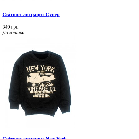
Світшот антрацит Супер
349 грн
До кошика
Світшот антрацит New York