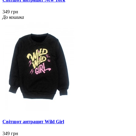
349 грн
До кошика
Світшот антрацит Wild Girl
349 грн