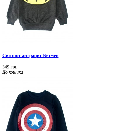
Світшот антрацит Бетмен
349 грн
До кошика