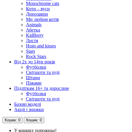
Monochrome cats
Коти – вуси
Динозаври
Ми любим котів
Animals
Абетка
KidBerry
Листя
Hugs and kisses
Stars
Rock Stars
Від 2х до 14ти років
Футболки
Світшоти та худі
Штани
Піжами
Підліткам 16+ та дорослим
Футболки
Світшоти та худі
Базові моделі
Акціі і знижки
Кошик
: 0
Кошик
: 0
У кошику порожньо!