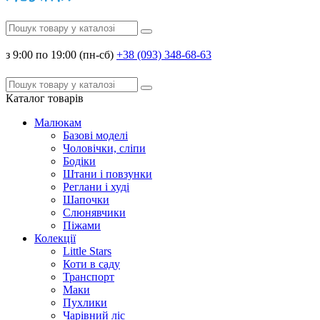
з 9:00 по 19:00 (пн-сб)
+38 (093) 348-68-63
Каталог
товарів
Малюкам
Базові моделі
Чоловічки, сліпи
Бодіки
Штани і повзунки
Реглани і худі
Шапочки
Слюнявчики
Піжами
Колекції
Little Stars
Коти в саду
Транспорт
Маки
Пухлики
Чарівний ліс