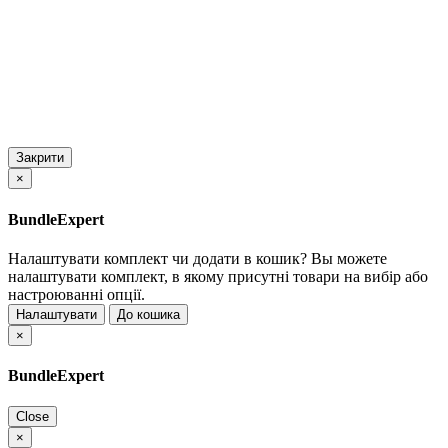
Закрити
×
BundleExpert
Налаштувати комплект чи додати в кошик?
Вы можете
налаштувати комплект, в якому присутні товари на вибір або
настроюванні опції.
Налаштувати
До кошика
×
BundleExpert
Close
×