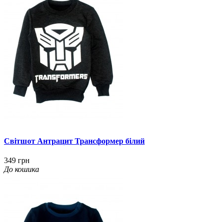
Світшот Антрацит Трансформер білий
349 грн
До кошика