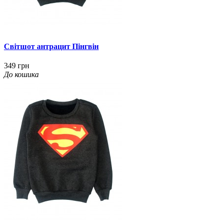
Світшот антрацит Пінгвін
349 грн
До кошика