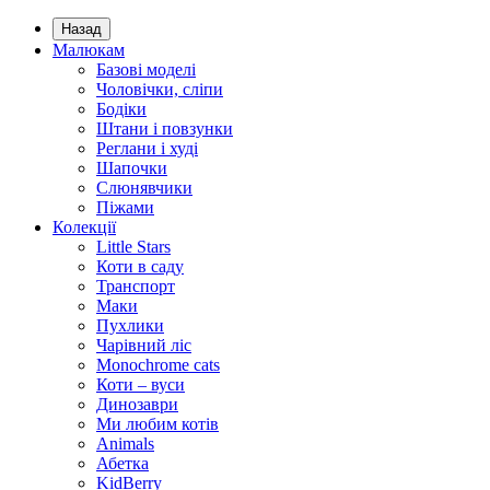
Назад
Малюкам
Базові моделі
Чоловічки, сліпи
Бодіки
Штани і повзунки
Реглани і худі
Шапочки
Слюнявчики
Піжами
Колекції
Little Stars
Коти в саду
Транспорт
Маки
Пухлики
Чарівний ліс
Monochrome cats
Коти – вуси
Динозаври
Ми любим котів
Animals
Абетка
KidBerry