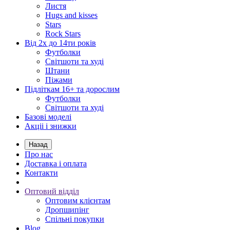
Листя
Hugs and kisses
Stars
Rock Stars
Від 2х до 14ти років
Футболки
Світшоти та худі
Штани
Піжами
Підліткам 16+ та дорослим
Футболки
Світшоти та худі
Базові моделі
Акціі і знижки
Назад
Про нас
Доставка і оплата
Контакти
Оптовий відділ
Оптовим клієнтам
Дропшипінг
Спільні покупки
Blog