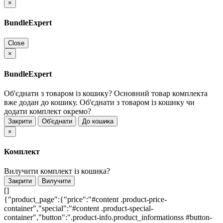
×
BundleExpert
Close
×
BundleExpert
Об'єднати з товаром із кошику?
Основний товар комплекта
вже додан до кошику. Об'єднати з товаром із кошику чи
додати комплект окремо?
Закрити
Об'єднати
До кошика
×
Комплект
Вилучити комплект із кошика?
Закрити
Вилучити
[]
{"product_page":{"price":"#content .product-price-
container","special":"#content .product-special-
container","button":".product-info.product_informationss #button-