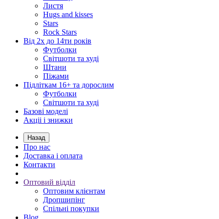
Листя
Hugs and kisses
Stars
Rock Stars
Від 2х до 14ти років
Футболки
Світшоти та худі
Штани
Піжами
Підліткам 16+ та дорослим
Футболки
Світшоти та худі
Базові моделі
Акціі і знижки
Назад
Про нас
Доставка і оплата
Контакти
Оптовий відділ
Оптовим клієнтам
Дропшипінг
Спільні покупки
Blog