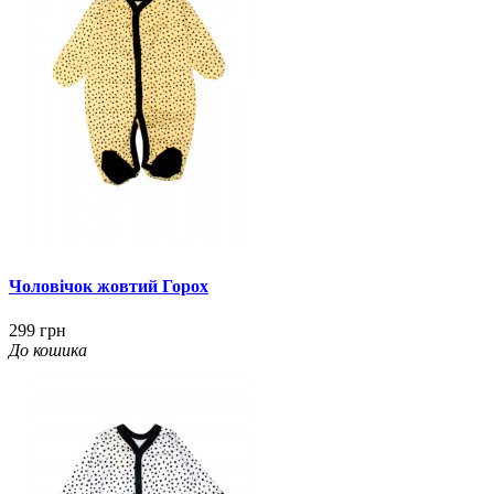
Чоловічок жовтий Горох
299 грн
До кошика