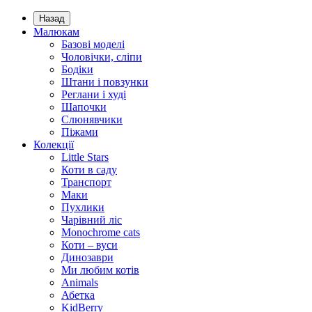
Назад
Малюкам
Базові моделі
Чоловічки, сліпи
Бодіки
Штани і повзунки
Реглани і худі
Шапочки
Слюнявчики
Піжами
Колекції
Little Stars
Коти в саду
Транспорт
Маки
Пухлики
Чарівний ліс
Monochrome cats
Коти – вуси
Динозаври
Ми любим котів
Animals
Абетка
KidBerry