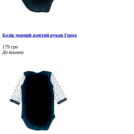
Бодік чорний жовтий рукав Горох
179 грн
До кошика