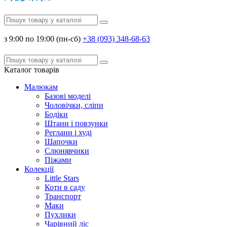
з 9:00 по 19:00 (пн-сб)
+38 (093) 348-68-63
Каталог
товарів
Малюкам
Базові моделі
Чоловічки, сліпи
Бодіки
Штани і повзунки
Реглани і худі
Шапочки
Слюнявчики
Піжами
Колекції
Little Stars
Коти в саду
Транспорт
Маки
Пухлики
Чарівний ліс