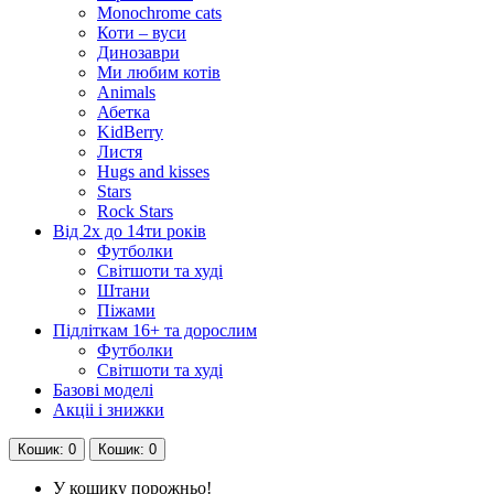
Monochrome cats
Коти – вуси
Динозаври
Ми любим котів
Animals
Абетка
KidBerry
Листя
Hugs and kisses
Stars
Rock Stars
Від 2х до 14ти років
Футболки
Світшоти та худі
Штани
Піжами
Підліткам 16+ та дорослим
Футболки
Світшоти та худі
Базові моделі
Акціі і знижки
Кошик
: 0
Кошик
: 0
У кошику порожньо!