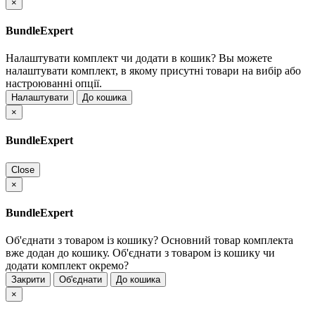
×
BundleExpert
Налаштувати комплект чи додати в кошик?
Вы можете
налаштувати комплект, в якому присутні товари на вибір або
настроюванні опції.
Налаштувати
До кошика
×
BundleExpert
Close
×
BundleExpert
Об'єднати з товаром із кошику?
Основний товар комплекта
вже додан до кошику. Об'єднати з товаром із кошику чи
додати комплект окремо?
Закрити
Об'єднати
До кошика
×