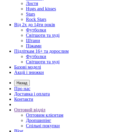
Листя
Hugs and kisses
Stars
Rock Stars
Від 2х до 14ти років
Футболки
Світшоти та худі
Штани
Піжами
Підліткам 16+ та дорослим
Футболки
Світшоти та худі
Базові моделі
Акціі і знижки
Назад
Про нас
Доставка і оплата
Контакти
Оптовий відділ
Оптовим клієнтам
Дропшипінг
Спільні покупки
Blog