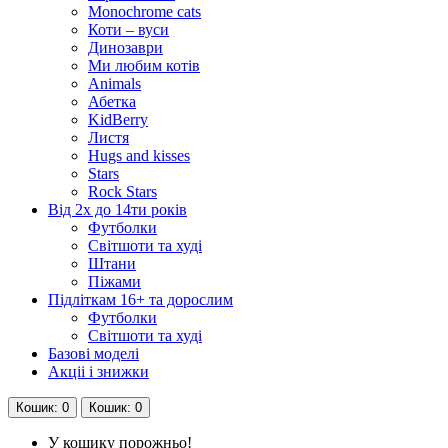
Monochrome cats
Коти – вуси
Динозаври
Ми любим котів
Animals
Абетка
KidBerry
Листя
Hugs and kisses
Stars
Rock Stars
Від 2х до 14ти років
Футболки
Світшоти та худі
Штани
Піжами
Підліткам 16+ та дорослим
Футболки
Світшоти та худі
Базові моделі
Акціі і знижки
Кошик
: 0
Кошик
: 0
У кошику порожньо!