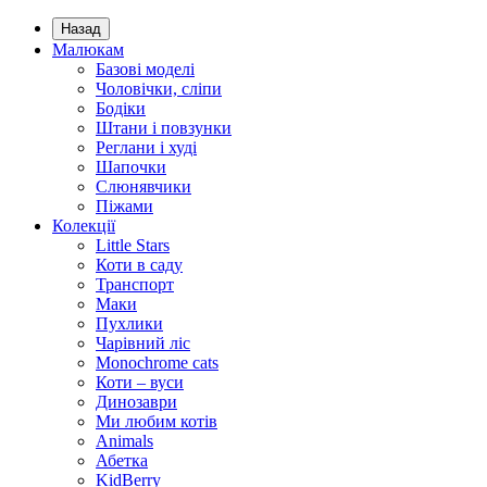
Назад
Малюкам
Базові моделі
Чоловічки, сліпи
Бодіки
Штани і повзунки
Реглани і худі
Шапочки
Слюнявчики
Піжами
Колекції
Little Stars
Коти в саду
Транспорт
Маки
Пухлики
Чарівний ліс
Monochrome cats
Коти – вуси
Динозаври
Ми любим котів
Animals
Абетка
KidBerry