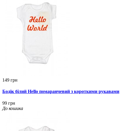
149 грн
Бодік білий Hello помаранчевий з короткими рукавами
99 грн
До кошика