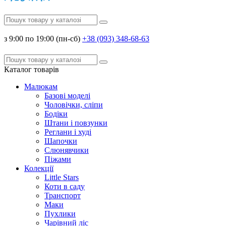
з 9:00 по 19:00 (пн-сб)
+38 (093) 348-68-63
Каталог
товарів
Малюкам
Базові моделі
Чоловічки, сліпи
Бодіки
Штани і повзунки
Реглани і худі
Шапочки
Слюнявчики
Піжами
Колекції
Little Stars
Коти в саду
Транспорт
Маки
Пухлики
Чарівний ліс