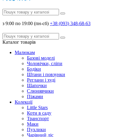
з 9:00 по 19:00 (пн-сб)
+38 (093) 348-68-63
Каталог
товарів
Малюкам
Базові моделі
Чоловічки, сліпи
Бодіки
Штани і повзунки
Реглани і худі
Шапочки
Слюнявчики
Піжами
Колекції
Little Stars
Коти в саду
Транспорт
Маки
Пухлики
Чарівний ліс