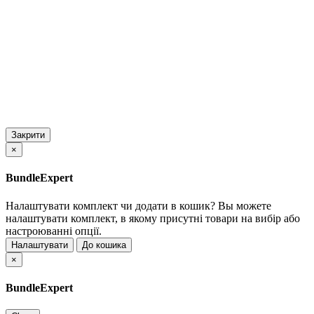
Закрити
×
BundleExpert
Налаштувати комплект чи додати в кошик?
Вы можете
налаштувати комплект, в якому присутні товари на вибір або
настроюванні опції.
Налаштувати
До кошика
×
BundleExpert