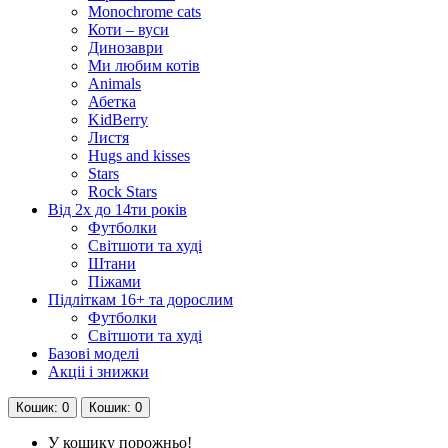
Monochrome cats
Коти – вуси
Динозаври
Ми любим котів
Animals
Абетка
KidBerry
Листя
Hugs and kisses
Stars
Rock Stars
Від 2х до 14ти років
Футболки
Світшоти та худі
Штани
Піжами
Підліткам 16+ та дорослим
Футболки
Світшоти та худі
Базові моделі
Акціі і знижки
Кошик
: 0
Кошик
: 0
У кошику порожньо!