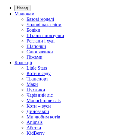
Назад
Малюкам
Базові моделі
Чоловічки, сліпи
Бодіки
Штани і повзунки
Реглани і худі
Шапочки
Слюнявчики
Піжами
Колекції
Little Stars
Коти в саду
Транспорт
Маки
Пухлики
Чарівний ліс
Monochrome cats
Коти – вуси
Динозаври
Ми любим котів
Animals
Абетка
KidBerry