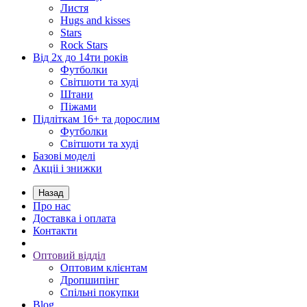
Листя
Hugs and kisses
Stars
Rock Stars
Від 2х до 14ти років
Футболки
Світшоти та худі
Штани
Піжами
Підліткам 16+ та дорослим
Футболки
Світшоти та худі
Базові моделі
Акціі і знижки
Назад
Про нас
Доставка і оплата
Контакти
Оптовий відділ
Оптовим клієнтам
Дропшипінг
Спільні покупки
Blog