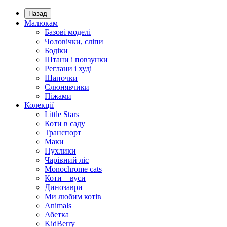
Назад
Малюкам
Базові моделі
Чоловічки, сліпи
Бодіки
Штани і повзунки
Реглани і худі
Шапочки
Слюнявчики
Піжами
Колекції
Little Stars
Коти в саду
Транспорт
Маки
Пухлики
Чарівний ліс
Monochrome cats
Коти – вуси
Динозаври
Ми любим котів
Animals
Абетка
KidBerry