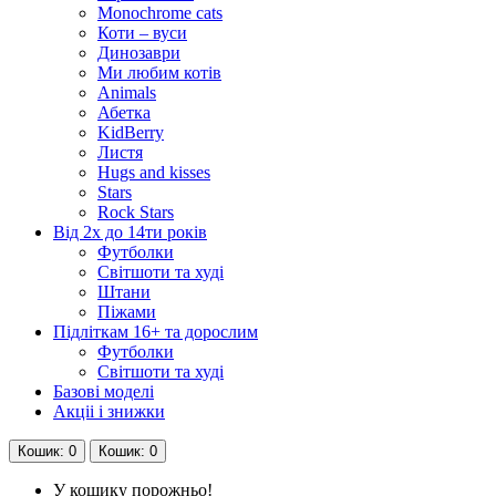
Monochrome cats
Коти – вуси
Динозаври
Ми любим котів
Animals
Абетка
KidBerry
Листя
Hugs and kisses
Stars
Rock Stars
Від 2х до 14ти років
Футболки
Світшоти та худі
Штани
Піжами
Підліткам 16+ та дорослим
Футболки
Світшоти та худі
Базові моделі
Акціі і знижки
Кошик
: 0
Кошик
: 0
У кошику порожньо!