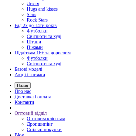
Листя
Hugs and kisses
Stars
Rock Stars
Від 2х до 14ти років
Футболки
Світшоти та худі
Штани
Піжами
Підліткам 16+ та дорослим
Футболки
Світшоти та худі
Базові моделі
Акціі і знижки
Назад
Про нас
Доставка і оплата
Контакти
Оптовий відділ
Оптовим клієнтам
Дропшипінг
Спільні покупки
Blog