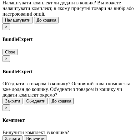
Налаштувати комплект чи додати в кошик?
Вы можете
налаштувати комплект, в якому присутні товари на вибір або
настроюванні опції.
Налаштувати
До кошика
×
BundleExpert
Close
×
BundleExpert
Об'єднати з товаром із кошику?
Основний товар комплекта
вже додан до кошику. Об'єднати з товаром із кошику чи
додати комплект окремо?
Закрити
Об'єднати
До кошика
×
Комплект
Вилучити комплект із кошика?
Закрити
Вилучити