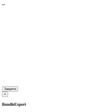
...
Закрити
×
BundleExpert