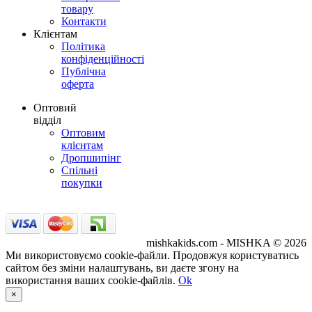
товару
Контакти
Клієнтам
Політика
конфіденційності
Публічна
оферта
Оптовий
відділ
Оптовим
клієнтам
Дропшипінг
Спільні
покупки
mishkakids.com - MISHKA © 2026
Ми використовуємо cookie-файли. Продовжуя користуватись
сайтом без зміни налаштувань, ви даєте згону на
використання ваших cookie-файлів.
Ok
×