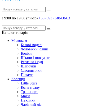
з 9:00 по 19:00 (пн-сб)
+38 (093) 348-68-63
Каталог
товарів
Малюкам
Базові моделі
Чоловічки, сліпи
Бодіки
Штани і повзунки
Реглани і худі
Шапочки
Слюнявчики
Піжами
Колекції
Little Stars
Коти в саду
Транспорт
Маки
Пухлики
Чарівний ліс