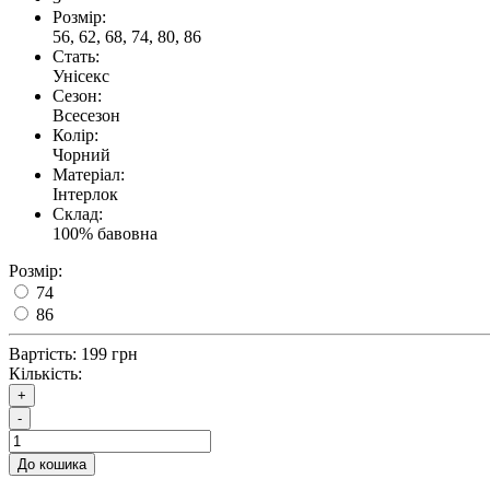
Розмір:
56, 62, 68, 74, 80, 86
Стать:
Унісекс
Сезон:
Всесезон
Колір:
Чорний
Матеріал:
Інтерлок
Склад:
100% бавовна
Розмір:
74
86
Вартість:
199 грн
Кількість:
+
-
До кошика