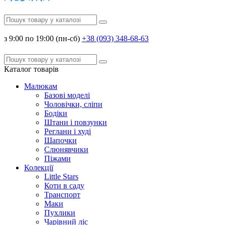
з 9:00 по 19:00 (пн-сб)
+38 (093) 348-68-63
Каталог
товарів
Малюкам
Базові моделі
Чоловічки, сліпи
Бодіки
Штани і повзунки
Реглани і худі
Шапочки
Слюнявчики
Піжами
Колекції
Little Stars
Коти в саду
Транспорт
Маки
Пухлики
Чарівний ліс