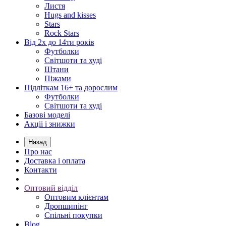
Листя
Hugs and kisses
Stars
Rock Stars
Від 2х до 14ти років
Футболки
Світшоти та худі
Штани
Піжами
Підліткам 16+ та дорослим
Футболки
Світшоти та худі
Базові моделі
Акціі і знижки
Назад
Про нас
Доставка і оплата
Контакти
Оптовий відділ
Оптовим клієнтам
Дропшипінг
Спільні покупки
Blog