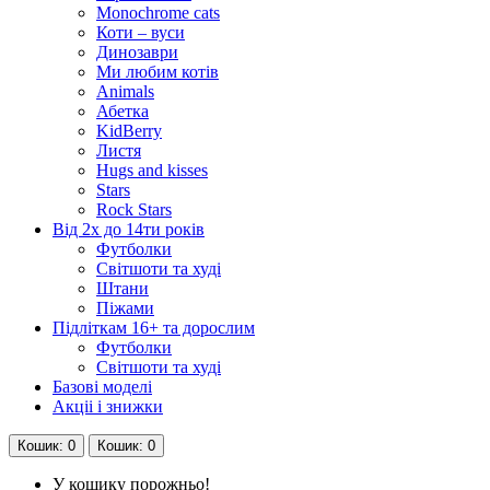
Monochrome cats
Коти – вуси
Динозаври
Ми любим котів
Animals
Абетка
KidBerry
Листя
Hugs and kisses
Stars
Rock Stars
Від 2х до 14ти років
Футболки
Світшоти та худі
Штани
Піжами
Підліткам 16+ та дорослим
Футболки
Світшоти та худі
Базові моделі
Акціі і знижки
Кошик
: 0
Кошик
: 0
У кошику порожньо!