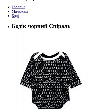
Головна
Малюкам
Боді
Бодік чорний Спіраль