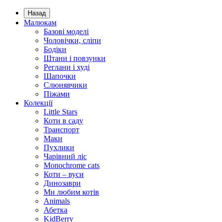
Назад
Малюкам
Базові моделі
Чоловічки, сліпи
Бодіки
Штани і повзунки
Реглани і худі
Шапочки
Слюнявчики
Піжами
Колекції
Little Stars
Коти в саду
Транспорт
Маки
Пухлики
Чарівний ліс
Monochrome cats
Коти – вуси
Динозаври
Ми любим котів
Animals
Абетка
KidBerry