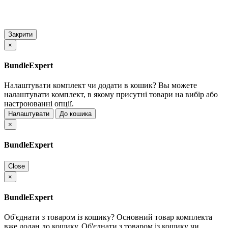
Закрити
×
BundleExpert
Налаштувати комплект чи додати в кошик?
Вы можете
налаштувати комплект, в якому присутні товари на вибір або
настроюванні опції.
Налаштувати
До кошика
×
BundleExpert
Close
×
BundleExpert
Об'єднати з товаром із кошику?
Основний товар комплекта
вже додан до кошику. Об'єднати з товаром із кошику чи