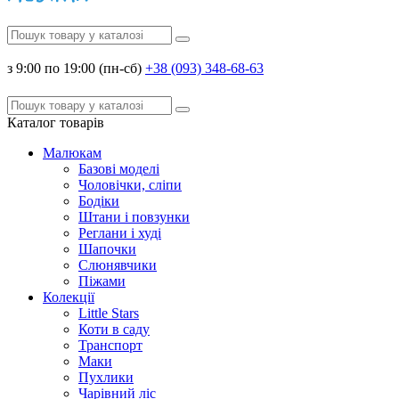
з 9:00 по 19:00 (пн-сб)
+38 (093) 348-68-63
Каталог
товарів
Малюкам
Базові моделі
Чоловічки, сліпи
Бодіки
Штани і повзунки
Реглани і худі
Шапочки
Слюнявчики
Піжами
Колекції
Little Stars
Коти в саду
Транспорт
Маки
Пухлики
Чарівний ліс