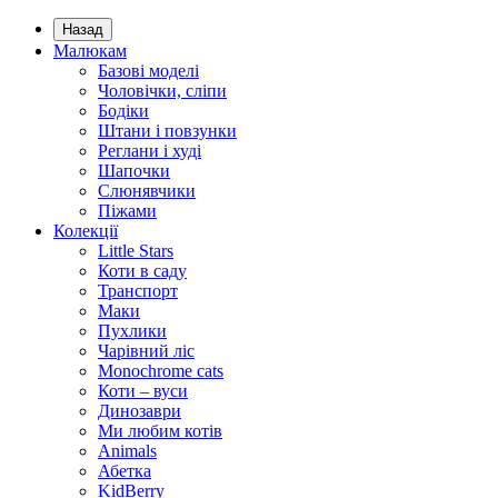
Назад
Малюкам
Базові моделі
Чоловічки, сліпи
Бодіки
Штани і повзунки
Реглани і худі
Шапочки
Слюнявчики
Піжами
Колекції
Little Stars
Коти в саду
Транспорт
Маки
Пухлики
Чарівний ліс
Monochrome cats
Коти – вуси
Динозаври
Ми любим котів
Animals
Абетка
KidBerry