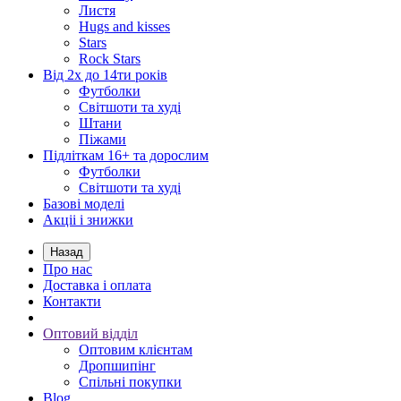
Листя
Hugs and kisses
Stars
Rock Stars
Від 2х до 14ти років
Футболки
Світшоти та худі
Штани
Піжами
Підліткам 16+ та дорослим
Футболки
Світшоти та худі
Базові моделі
Акціі і знижки
Назад
Про нас
Доставка і оплата
Контакти
Оптовий відділ
Оптовим клієнтам
Дропшипінг
Спільні покупки
Blog