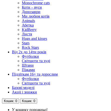
Monochrome cats
Коти – вуси
Динозаври
Ми любим котів
Animals
Абетка
KidBerry
Листя
Hugs and kisses
Stars
Rock Stars
Від 2х до 14ти років
Футболки
Світшоти та худі
Штани
Піжами
Підліткам 16+ та дорослим
Футболки
Світшоти та худі
Базові моделі
Акціі і знижки
Кошик
: 0
Кошик
: 0
У кошику порожньо!