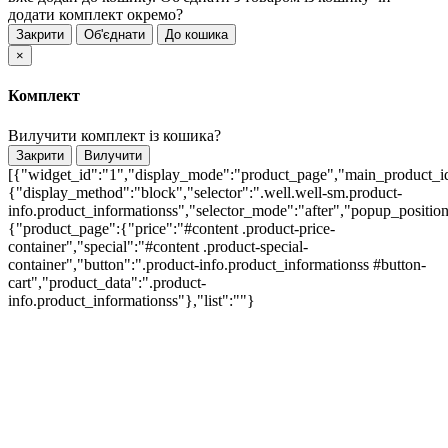
додати комплект окремо?
Закрити
Об'єднати
До кошика
×
Комплект
Вилучити комплект із кошика?
Закрити
Вилучити
[{"widget_id":"1","display_mode":"product_page","main_product_id
{"display_method":"block","selector":".well.well-sm.product-
info.product_informationss","selector_mode":"after","popup_positio
{"product_page":{"price":"#content .product-price-
container","special":"#content .product-special-
container","button":".product-info.product_informationss #button-
cart","product_data":".product-
info.product_informationss"},"list":""}