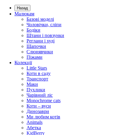
Назад
Малюкам
Базові моделі
Чоловічки, сліпи
Бодіки
Штани і повзунки
Реглани і худі
Шапочки
Слюнявчики
Піжами
Колекції
Little Stars
Коти в саду
Транспорт
Маки
Пухлики
Чарівний ліс
Monochrome cats
Коти – вуси
Динозаври
Ми любим котів
Animals
Абетка
KidBerry