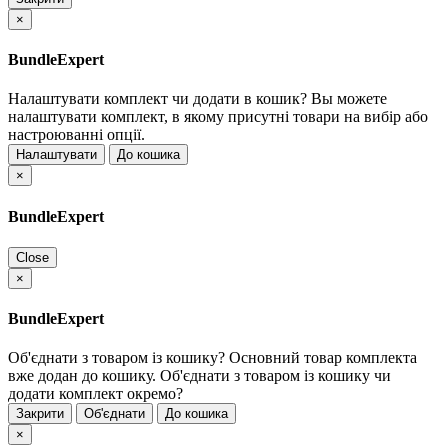
×
BundleExpert
Налаштувати комплект чи додати в кошик?
Вы можете
налаштувати комплект, в якому присутні товари на вибір або
настроюванні опції.
Налаштувати
До кошика
×
BundleExpert
Close
×
BundleExpert
Об'єднати з товаром із кошику?
Основний товар комплекта
вже додан до кошику. Об'єднати з товаром із кошику чи
додати комплект окремо?
Закрити
Об'єднати
До кошика
×