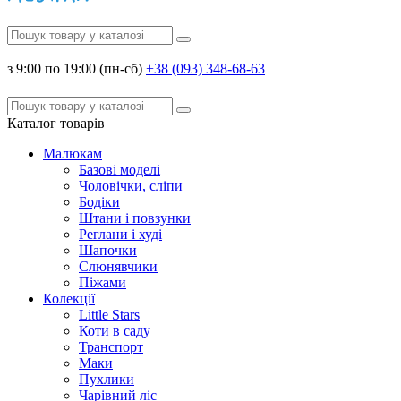
з 9:00 по 19:00 (пн-сб)
+38 (093) 348-68-63
Каталог
товарів
Малюкам
Базові моделі
Чоловічки, сліпи
Бодіки
Штани і повзунки
Реглани і худі
Шапочки
Слюнявчики
Піжами
Колекції
Little Stars
Коти в саду
Транспорт
Маки
Пухлики
Чарівний ліс