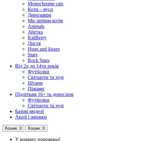
Monochrome cats
Коти – вуси
Динозаври
Ми любим котів
Animals
Абетка
KidBerry
Листя
Hugs and kisses
Stars
Rock Stars
Від 2х до 14ти років
Футболки
Світшоти та худі
Штани
Піжами
Підліткам 16+ та дорослим
Футболки
Світшоти та худі
Базові моделі
Акціі і знижки
Кошик
: 0
Кошик
: 0
У кошику порожньо!