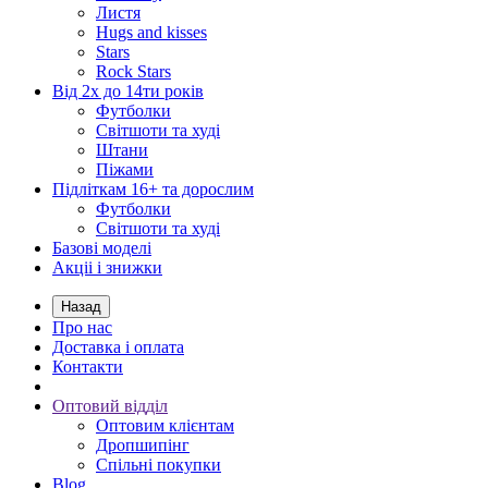
Листя
Hugs and kisses
Stars
Rock Stars
Від 2х до 14ти років
Футболки
Світшоти та худі
Штани
Піжами
Підліткам 16+ та дорослим
Футболки
Світшоти та худі
Базові моделі
Акціі і знижки
Назад
Про нас
Доставка і оплата
Контакти
Оптовий відділ
Оптовим клієнтам
Дропшипінг
Спільні покупки
Blog