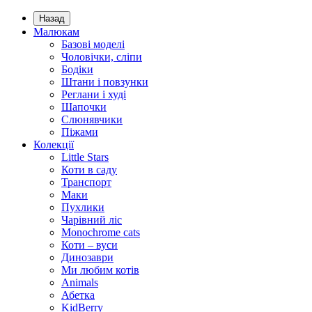
Назад
Малюкам
Базові моделі
Чоловічки, сліпи
Бодіки
Штани і повзунки
Реглани і худі
Шапочки
Слюнявчики
Піжами
Колекції
Little Stars
Коти в саду
Транспорт
Маки
Пухлики
Чарівний ліс
Monochrome cats
Коти – вуси
Динозаври
Ми любим котів
Animals
Абетка
KidBerry