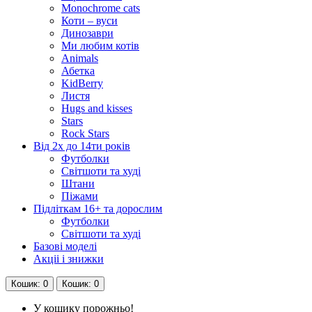
Monochrome cats
Коти – вуси
Динозаври
Ми любим котів
Animals
Абетка
KidBerry
Листя
Hugs and kisses
Stars
Rock Stars
Від 2х до 14ти років
Футболки
Світшоти та худі
Штани
Піжами
Підліткам 16+ та дорослим
Футболки
Світшоти та худі
Базові моделі
Акціі і знижки
Кошик
: 0
Кошик
: 0
У кошику порожньо!