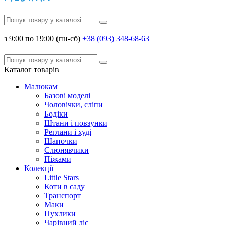
з 9:00 по 19:00 (пн-сб)
+38 (093) 348-68-63
Каталог
товарів
Малюкам
Базові моделі
Чоловічки, сліпи
Бодіки
Штани і повзунки
Реглани і худі
Шапочки
Слюнявчики
Піжами
Колекції
Little Stars
Коти в саду
Транспорт
Маки
Пухлики
Чарівний ліс