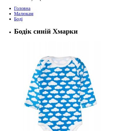
Головна
Малюкам
Боді
Бодік синій Хмарки