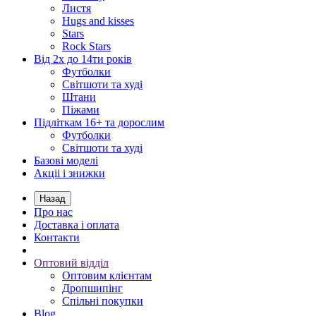
Листя
Hugs and kisses
Stars
Rock Stars
Від 2х до 14ти років
Футболки
Світшоти та худі
Штани
Піжами
Підліткам 16+ та дорослим
Футболки
Світшоти та худі
Базові моделі
Акціі і знижки
Назад
Про нас
Доставка і оплата
Контакти
Оптовий відділ
Оптовим клієнтам
Дропшипінг
Спільні покупки
Blog