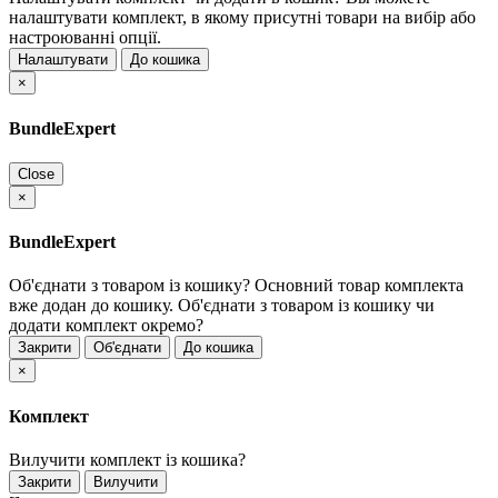
налаштувати комплект, в якому присутні товари на вибір або
настроюванні опції.
Налаштувати
До кошика
×
BundleExpert
Close
×
BundleExpert
Об'єднати з товаром із кошику?
Основний товар комплекта
вже додан до кошику. Об'єднати з товаром із кошику чи
додати комплект окремо?
Закрити
Об'єднати
До кошика
×
Комплект
Вилучити комплект із кошика?
Закрити
Вилучити