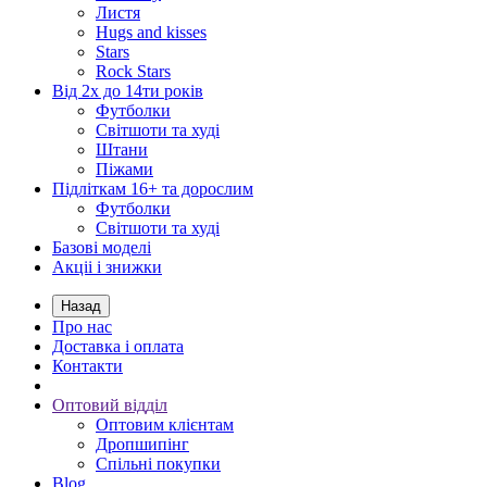
Листя
Hugs and kisses
Stars
Rock Stars
Від 2х до 14ти років
Футболки
Світшоти та худі
Штани
Піжами
Підліткам 16+ та дорослим
Футболки
Світшоти та худі
Базові моделі
Акціі і знижки
Назад
Про нас
Доставка і оплата
Контакти
Оптовий відділ
Оптовим клієнтам
Дропшипінг
Спільні покупки
Blog