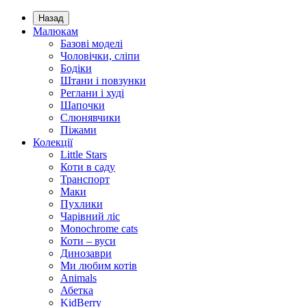
Назад
Малюкам
Базові моделі
Чоловічки, сліпи
Бодіки
Штани і повзунки
Реглани і худі
Шапочки
Слюнявчики
Піжами
Колекції
Little Stars
Коти в саду
Транспорт
Маки
Пухлики
Чарівний ліс
Monochrome cats
Коти – вуси
Динозаври
Ми любим котів
Animals
Абетка
KidBerry