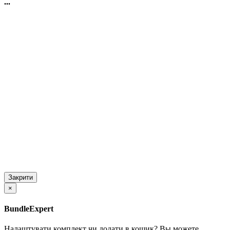
...
Закрити
×
BundleExpert
Налаштувати комплект чи додати в кошик?
Вы можете