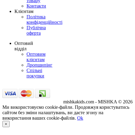
товару
Контакти
Клієнтам
Політика
конфіденційності
Публічна
оферта
Оптовий
відділ
Оптовим
клієнтам
Дропшипінг
Спільні
покупки
mishkakids.com - MISHKA © 2026
Ми використовуємо cookie-файли. Продовжуя користуватись
сайтом без зміни налаштувань, ви даєте згону на
використання ваших cookie-файлів.
Ok
×