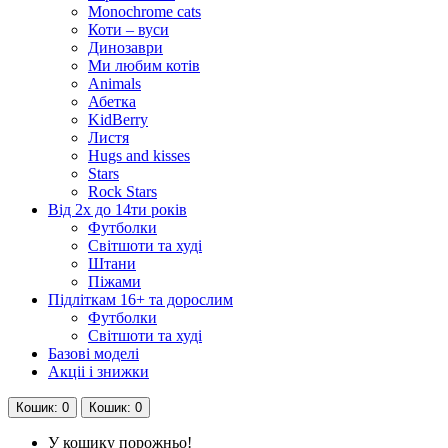
Monochrome cats
Коти – вуси
Динозаври
Ми любим котів
Animals
Абетка
KidBerry
Листя
Hugs and kisses
Stars
Rock Stars
Від 2х до 14ти років
Футболки
Світшоти та худі
Штани
Піжами
Підліткам 16+ та дорослим
Футболки
Світшоти та худі
Базові моделі
Акціі і знижки
Кошик
: 0
Кошик
: 0
У кошику порожньо!