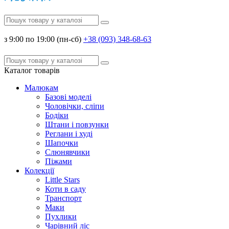
з 9:00 по 19:00 (пн-сб)
+38 (093) 348-68-63
Каталог
товарів
Малюкам
Базові моделі
Чоловічки, сліпи
Бодіки
Штани і повзунки
Реглани і худі
Шапочки
Слюнявчики
Піжами
Колекції
Little Stars
Коти в саду
Транспорт
Маки
Пухлики
Чарівний ліс