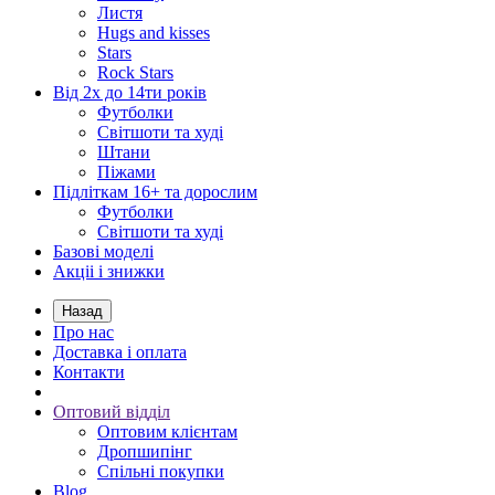
Листя
Hugs and kisses
Stars
Rock Stars
Від 2х до 14ти років
Футболки
Світшоти та худі
Штани
Піжами
Підліткам 16+ та дорослим
Футболки
Світшоти та худі
Базові моделі
Акціі і знижки
Назад
Про нас
Доставка і оплата
Контакти
Оптовий відділ
Оптовим клієнтам
Дропшипінг
Спільні покупки
Blog