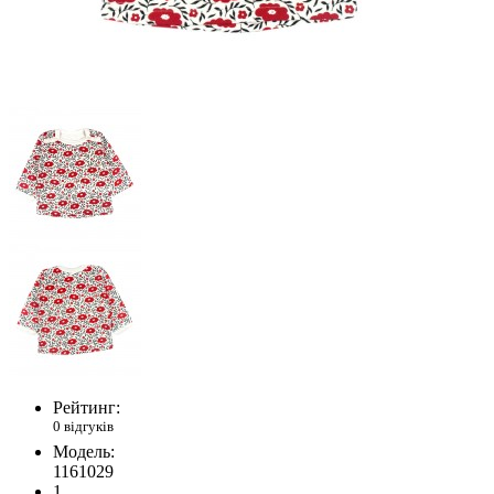
Рейтинг:
0 відгуків
Модель:
1161029
1