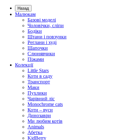
Назад
Малюкам
Базові моделі
Чоловічки, сліпи
Бодіки
Штани і повзунки
Реглани і худі
Шапочки
Слюнявчики
Піжами
Колекції
Little Stars
Коти в саду
Транспорт
Маки
Пухлики
Чарівний ліс
Monochrome cats
Коти – вуси
Динозаври
Ми любим котів
Animals
Абетка
KidBerry