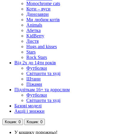
Monochrome cats
Коти – вуси
Динозаври
Ми любим котів
Animals
Абетка
KidBerry
Листя
Hugs and kisses
Stars
Rock Stars
Від 2х до 14ти років
Футболки
Світшоти та худі
Штани
Піжами
Підліткам 16+ та дорослим
Футболки
Світшоти та худі
Базові моделі
Акціі і знижки
Кошик
: 0
Кошик
: 0
У кошику порожньо!