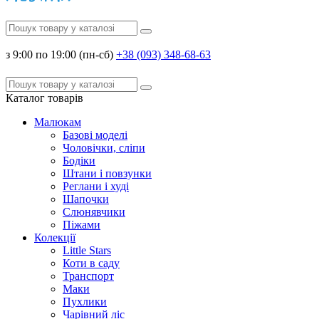
з 9:00 по 19:00 (пн-сб)
+38 (093) 348-68-63
Каталог
товарів
Малюкам
Базові моделі
Чоловічки, сліпи
Бодіки
Штани і повзунки
Реглани і худі
Шапочки
Слюнявчики
Піжами
Колекції
Little Stars
Коти в саду
Транспорт
Маки
Пухлики
Чарівний ліс