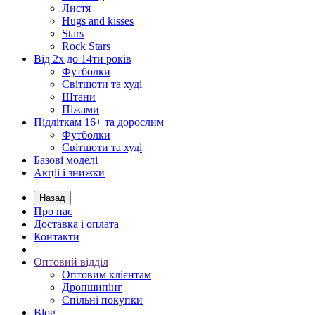
Листя
Hugs and kisses
Stars
Rock Stars
Від 2х до 14ти років
Футболки
Світшоти та худі
Штани
Піжами
Підліткам 16+ та дорослим
Футболки
Світшоти та худі
Базові моделі
Акціі і знижки
Назад
Про нас
Доставка і оплата
Контакти
Оптовий відділ
Оптовим клієнтам
Дропшипінг
Спільні покупки
Blog