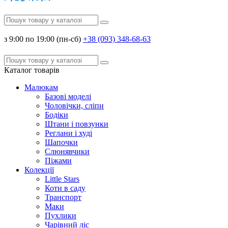
з 9:00 по 19:00 (пн-сб)
+38 (093) 348-68-63
Каталог
товарів
Малюкам
Базові моделі
Чоловічки, сліпи
Бодіки
Штани і повзунки
Реглани і худі
Шапочки
Слюнявчики
Піжами
Колекції
Little Stars
Коти в саду
Транспорт
Маки
Пухлики
Чарівний ліс