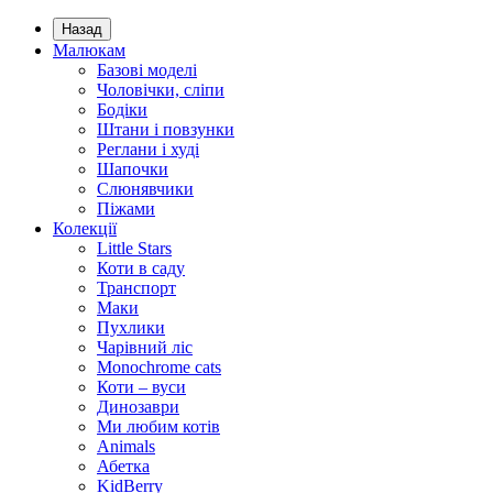
Назад
Малюкам
Базові моделі
Чоловічки, сліпи
Бодіки
Штани і повзунки
Реглани і худі
Шапочки
Слюнявчики
Піжами
Колекції
Little Stars
Коти в саду
Транспорт
Маки
Пухлики
Чарівний ліс
Monochrome cats
Коти – вуси
Динозаври
Ми любим котів
Animals
Абетка
KidBerry