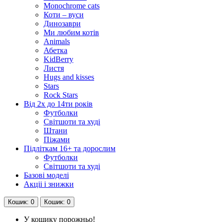
Monochrome cats
Коти – вуси
Динозаври
Ми любим котів
Animals
Абетка
KidBerry
Листя
Hugs and kisses
Stars
Rock Stars
Від 2х до 14ти років
Футболки
Світшоти та худі
Штани
Піжами
Підліткам 16+ та дорослим
Футболки
Світшоти та худі
Базові моделі
Акціі і знижки
Кошик
: 0
Кошик
: 0
У кошику порожньо!