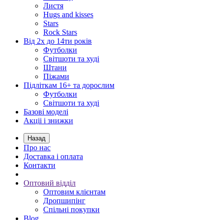
Листя
Hugs and kisses
Stars
Rock Stars
Від 2х до 14ти років
Футболки
Світшоти та худі
Штани
Піжами
Підліткам 16+ та дорослим
Футболки
Світшоти та худі
Базові моделі
Акціі і знижки
Назад
Про нас
Доставка і оплата
Контакти
Оптовий відділ
Оптовим клієнтам
Дропшипінг
Спільні покупки
Blog