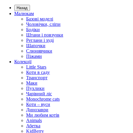
Назад
Малюкам
Базові моделі
Чоловічки, сліпи
Бодіки
Штани і повзунки
Реглани і худі
Шапочки
Слюнявчики
Піжами
Колекції
Little Stars
Коти в саду
Транспорт
Маки
Пухлики
Чарівний ліс
Monochrome cats
Коти – вуси
Динозаври
Ми любим котів
Animals
Абетка
KidBerry