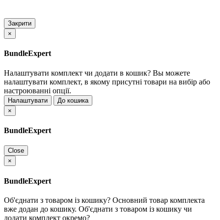
Закрити
×
BundleExpert
Налаштувати комплект чи додати в кошик?
Вы можете
налаштувати комплект, в якому присутні товари на вибір або
настроюванні опції.
Налаштувати
До кошика
×
BundleExpert
Close
×
BundleExpert
Об'єднати з товаром із кошику?
Основний товар комплекта
вже додан до кошику. Об'єднати з товаром із кошику чи
додати комплект окремо?