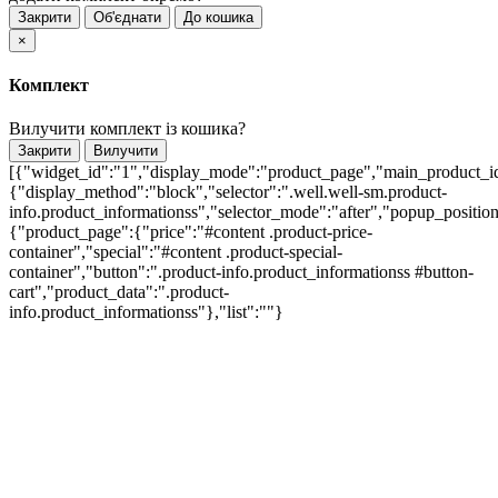
Закрити
Об'єднати
До кошика
×
Комплект
Вилучити комплект із кошика?
Закрити
Вилучити
[{"widget_id":"1","display_mode":"product_page","main_product_id
{"display_method":"block","selector":".well.well-sm.product-
info.product_informationss","selector_mode":"after","popup_positi
{"product_page":{"price":"#content .product-price-
container","special":"#content .product-special-
container","button":".product-info.product_informationss #button-
cart","product_data":".product-
info.product_informationss"},"list":""}