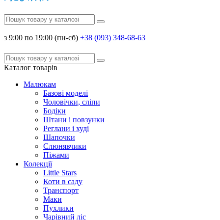
з 9:00 по 19:00 (пн-сб)
+38 (093) 348-68-63
Каталог
товарів
Малюкам
Базові моделі
Чоловічки, сліпи
Бодіки
Штани і повзунки
Реглани і худі
Шапочки
Слюнявчики
Піжами
Колекції
Little Stars
Коти в саду
Транспорт
Маки
Пухлики
Чарівний ліс