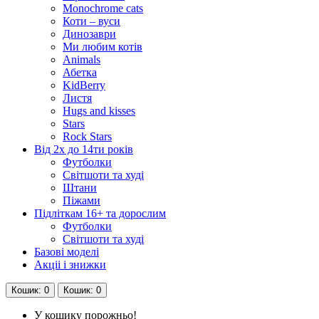
Monochrome cats
Коти – вуси
Динозаври
Ми любим котів
Animals
Абетка
KidBerry
Листя
Hugs and kisses
Stars
Rock Stars
Від 2х до 14ти років
Футболки
Світшоти та худі
Штани
Піжами
Підліткам 16+ та дорослим
Футболки
Світшоти та худі
Базові моделі
Акціі і знижки
Кошик
: 0
Кошик
: 0
У кошику порожньо!