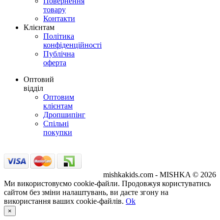
Повернення
товару
Контакти
Клієнтам
Політика
конфіденційності
Публічна
оферта
Оптовий
відділ
Оптовим
клієнтам
Дропшипінг
Спільні
покупки
mishkakids.com - MISHKA © 2026
Ми використовуємо cookie-файли. Продовжуя користуватись
сайтом без зміни налаштувань, ви даєте згону на
використання ваших cookie-файлів.
Ok
×