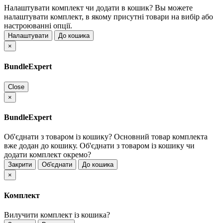
Налаштувати комплект чи додати в кошик?
Вы можете
налаштувати комплект, в якому присутні товари на вибір або
настроюванні опції.
Налаштувати
До кошика
×
BundleExpert
Close
×
BundleExpert
Об'єднати з товаром із кошику?
Основний товар комплекта
вже додан до кошику. Об'єднати з товаром із кошику чи
додати комплект окремо?
Закрити
Об'єднати
До кошика
×
Комплект
Вилучити комплект із кошика?