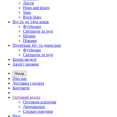
Листя
Hugs and kisses
Stars
Rock Stars
Від 2х до 14ти років
Футболки
Світшоти та худі
Штани
Піжами
Підліткам 16+ та дорослим
Футболки
Світшоти та худі
Базові моделі
Акціі і знижки
Назад
Про нас
Доставка і оплата
Контакти
Оптовий відділ
Оптовим клієнтам
Дропшипінг
Спільні покупки
Blog