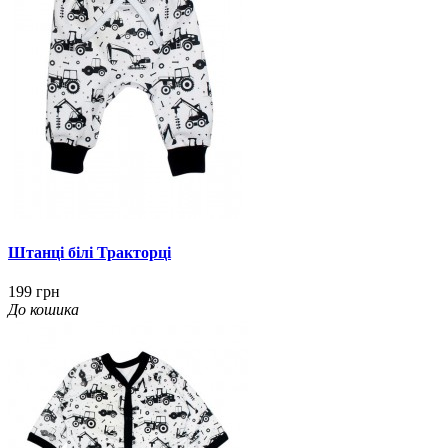
Штанці білі Тракторці
199 грн
До кошика