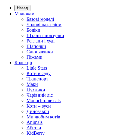
Назад
Малюкам
Базові моделі
Чоловічки, сліпи
Бодіки
Штани і повзунки
Реглани і худі
Шапочки
Слюнявчики
Піжами
Колекції
Little Stars
Коти в саду
Транспорт
Маки
Пухлики
Чарівний ліс
Monochrome cats
Коти – вуси
Динозаври
Ми любим котів
Animals
Абетка
KidBerry