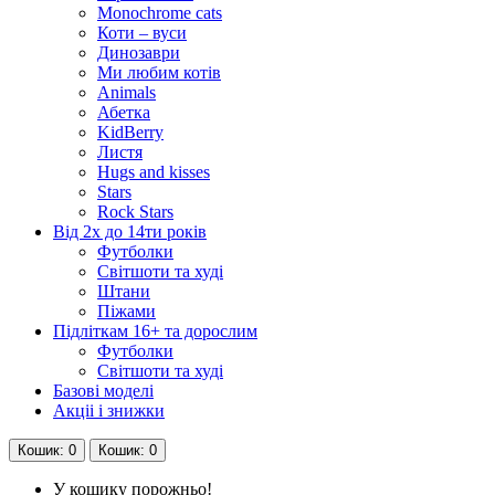
Monochrome cats
Коти – вуси
Динозаври
Ми любим котів
Animals
Абетка
KidBerry
Листя
Hugs and kisses
Stars
Rock Stars
Від 2х до 14ти років
Футболки
Світшоти та худі
Штани
Піжами
Підліткам 16+ та дорослим
Футболки
Світшоти та худі
Базові моделі
Акціі і знижки
Кошик
: 0
Кошик
: 0
У кошику порожньо!