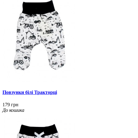
Повзунки білі Тракторці
179 грн
До кошика