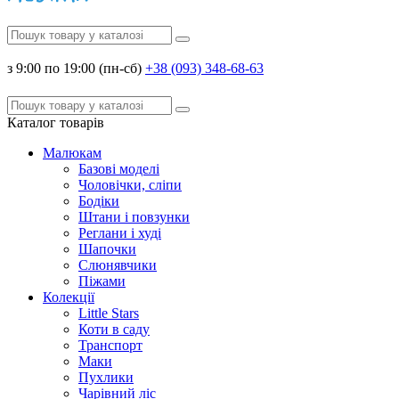
з 9:00 по 19:00 (пн-сб)
+38 (093) 348-68-63
Каталог
товарів
Малюкам
Базові моделі
Чоловічки, сліпи
Бодіки
Штани і повзунки
Реглани і худі
Шапочки
Слюнявчики
Піжами
Колекції
Little Stars
Коти в саду
Транспорт
Маки
Пухлики
Чарівний ліс