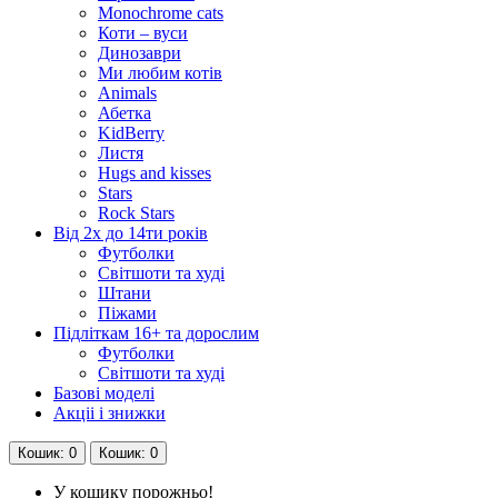
Monochrome cats
Коти – вуси
Динозаври
Ми любим котів
Animals
Абетка
KidBerry
Листя
Hugs and kisses
Stars
Rock Stars
Від 2х до 14ти років
Футболки
Світшоти та худі
Штани
Піжами
Підліткам 16+ та дорослим
Футболки
Світшоти та худі
Базові моделі
Акціі і знижки
Кошик
: 0
Кошик
: 0
У кошику порожньо!