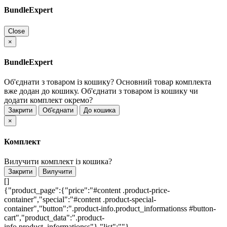
BundleExpert
Close
×
BundleExpert
Об'єднати з товаром із кошику?
Основний товар комплекта
вже додан до кошику. Об'єднати з товаром із кошику чи
додати комплект окремо?
Закрити
Об'єднати
До кошика
×
Комплект
Вилучити комплект із кошика?
Закрити
Вилучити
[]
{"product_page":{"price":"#content .product-price-
container","special":"#content .product-special-
container","button":".product-info.product_informationss #button-
cart","product_data":".product-
info.product_informationss"},"list":""}