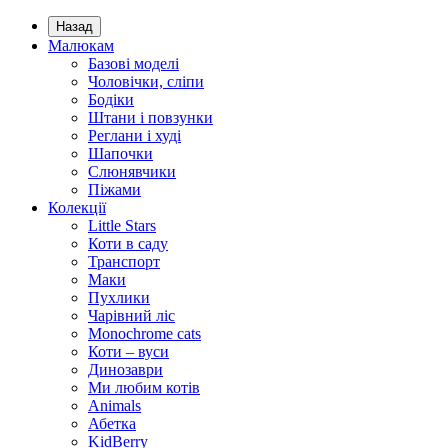
Назад
Малюкам
Базові моделі
Чоловічки, сліпи
Бодіки
Штани і повзунки
Реглани і худі
Шапочки
Слюнявчики
Піжами
Колекції
Little Stars
Коти в саду
Транспорт
Маки
Пухлики
Чарівний ліс
Monochrome cats
Коти – вуси
Динозаври
Ми любим котів
Animals
Абетка
KidBerry