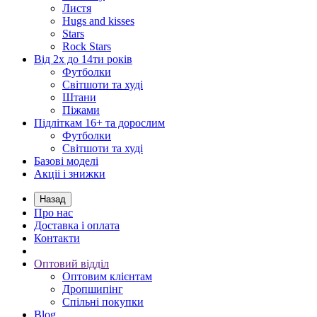
Листя
Hugs and kisses
Stars
Rock Stars
Від 2х до 14ти років
Футболки
Світшоти та худі
Штани
Піжами
Підліткам 16+ та дорослим
Футболки
Світшоти та худі
Базові моделі
Акціі і знижки
Назад
Про нас
Доставка і оплата
Контакти
Оптовий відділ
Оптовим клієнтам
Дропшипінг
Спільні покупки
Blog