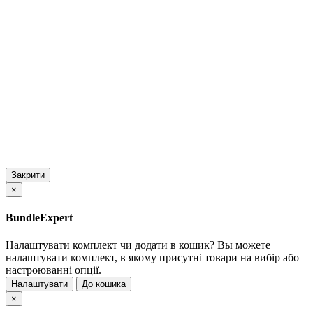
Закрити
×
BundleExpert
Налаштувати комплект чи додати в кошик?
Вы можете
налаштувати комплект, в якому присутні товари на вибір або
настроюванні опції.
Налаштувати
До кошика
×