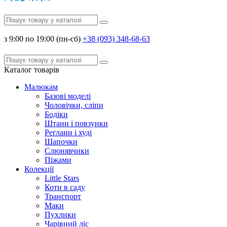
з 9:00 по 19:00 (пн-сб)
+38 (093) 348-68-63
Каталог
товарів
Малюкам
Базові моделі
Чоловічки, сліпи
Бодіки
Штани і повзунки
Реглани і худі
Шапочки
Слюнявчики
Піжами
Колекції
Little Stars
Коти в саду
Транспорт
Маки
Пухлики
Чарівний ліс