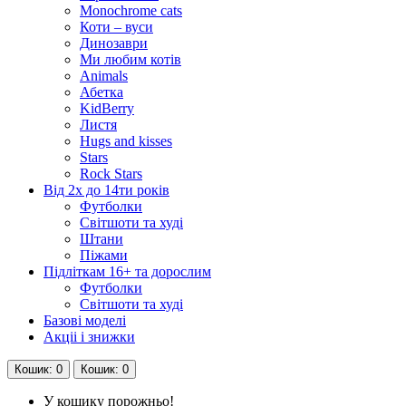
Monochrome cats
Коти – вуси
Динозаври
Ми любим котів
Animals
Абетка
KidBerry
Листя
Hugs and kisses
Stars
Rock Stars
Від 2х до 14ти років
Футболки
Світшоти та худі
Штани
Піжами
Підліткам 16+ та дорослим
Футболки
Світшоти та худі
Базові моделі
Акціі і знижки
Кошик
: 0
Кошик
: 0
У кошику порожньо!