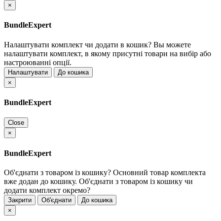
×
BundleExpert
Налаштувати комплект чи додати в кошик?
Вы можете
налаштувати комплект, в якому присутні товари на вибір або
настроюванні опції.
Налаштувати
До кошика
×
BundleExpert
Close
×
BundleExpert
Об'єднати з товаром із кошику?
Основний товар комплекта
вже додан до кошику. Об'єднати з товаром із кошику чи
додати комплект окремо?
Закрити
Об'єднати
До кошика
×