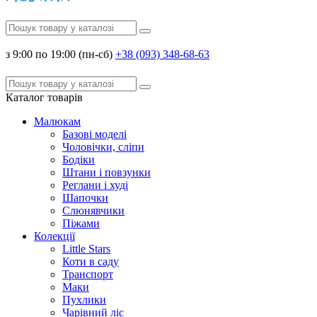
з 9:00 по 19:00 (пн-сб)
+38 (093) 348-68-63
Каталог
товарів
Малюкам
Базові моделі
Чоловічки, сліпи
Бодіки
Штани і повзунки
Реглани і худі
Шапочки
Слюнявчики
Піжами
Колекції
Little Stars
Коти в саду
Транспорт
Маки
Пухлики
Чарівний ліс