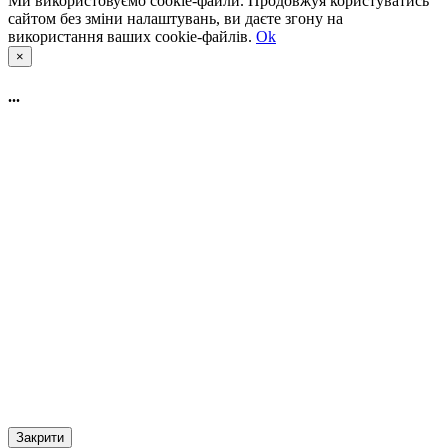
Ми використовуємо cookie-файли. Продовжуя користуватись
сайтом без зміни налаштувань, ви даєте згону на
використання ваших cookie-файлів.
Ok
×
...
Закрити