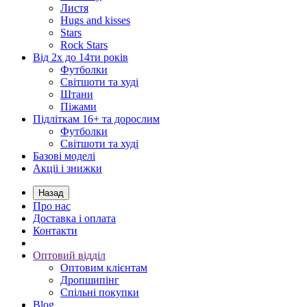
Листя
Hugs and kisses
Stars
Rock Stars
Від 2х до 14ти років
Футболки
Світшоти та худі
Штани
Піжами
Підліткам 16+ та дорослим
Футболки
Світшоти та худі
Базові моделі
Акціі і знижки
Назад
Про нас
Доставка і оплата
Контакти
Оптовий відділ
Оптовим клієнтам
Дропшипінг
Спільні покупки
Blog