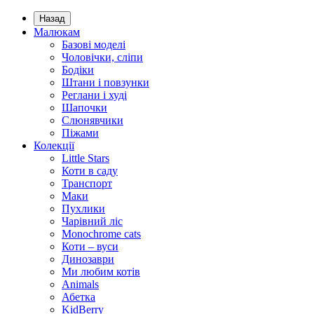
Назад
Малюкам
Базові моделі
Чоловічки, сліпи
Бодіки
Штани і повзунки
Реглани і худі
Шапочки
Слюнявчики
Піжами
Колекції
Little Stars
Коти в саду
Транспорт
Маки
Пухлики
Чарівний ліс
Monochrome cats
Коти – вуси
Динозаври
Ми любим котів
Animals
Абетка
KidBerry