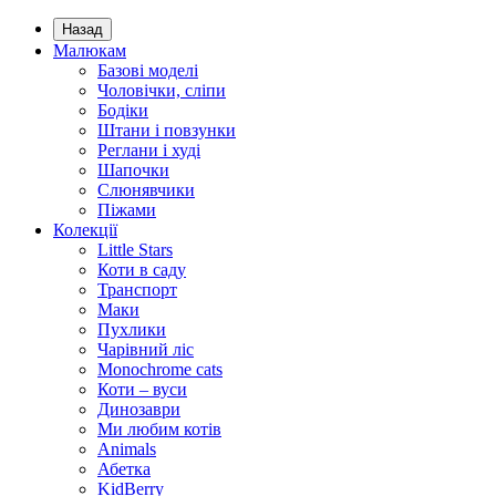
Назад
Малюкам
Базові моделі
Чоловічки, сліпи
Бодіки
Штани і повзунки
Реглани і худі
Шапочки
Слюнявчики
Піжами
Колекції
Little Stars
Коти в саду
Транспорт
Маки
Пухлики
Чарівний ліс
Monochrome cats
Коти – вуси
Динозаври
Ми любим котів
Animals
Абетка
KidBerry