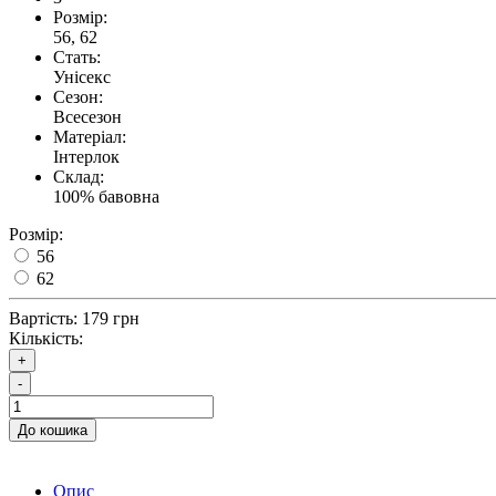
Розмір:
56, 62
Стать:
Унісекс
Сезон:
Всесезон
Матеріал:
Інтерлок
Склад:
100% бавовна
Розмір:
56
62
Вартість:
179 грн
Кількість:
+
-
До кошика
Опис