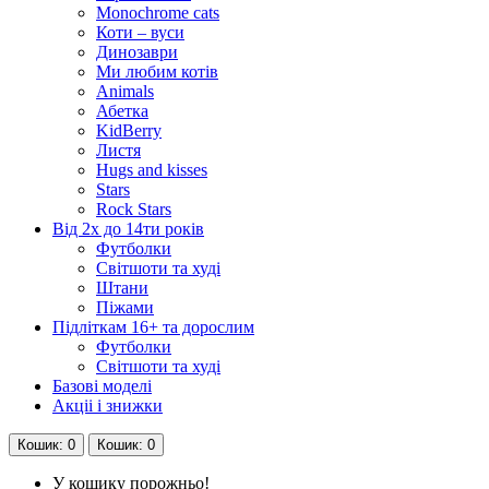
Monochrome cats
Коти – вуси
Динозаври
Ми любим котів
Animals
Абетка
KidBerry
Листя
Hugs and kisses
Stars
Rock Stars
Від 2х до 14ти років
Футболки
Світшоти та худі
Штани
Піжами
Підліткам 16+ та дорослим
Футболки
Світшоти та худі
Базові моделі
Акціі і знижки
Кошик
: 0
Кошик
: 0
У кошику порожньо!