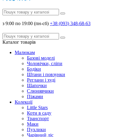
з 9:00 по 19:00 (пн-сб)
+38 (093) 348-68-63
Каталог
товарів
Малюкам
Базові моделі
Чоловічки, сліпи
Бодіки
Штани і повзунки
Реглани і худі
Шапочки
Слюнявчики
Піжами
Колекції
Little Stars
Коти в саду
Транспорт
Маки
Пухлики
Чарівний ліс