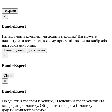
Закрити
×
BundleExpert
Налаштувати комплект чи додати в кошик?
Вы можете
налаштувати комплект, в якому присутні товари на вибір або
настроюванні опції.
Налаштувати
До кошика
×
BundleExpert
Close
×
BundleExpert
Об'єднати з товаром із кошику?
Основний товар комплекта
вже додан до кошику. Об'єднати з товаром із кошику чи
додати комплект окремо?