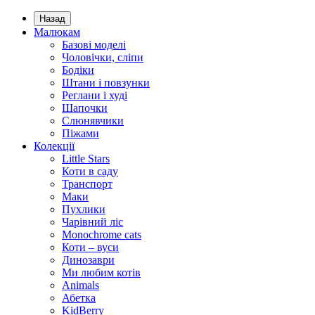
Назад
Малюкам
Базові моделі
Чоловічки, сліпи
Бодіки
Штани і повзунки
Реглани і худі
Шапочки
Слюнявчики
Піжами
Колекції
Little Stars
Коти в саду
Транспорт
Маки
Пухлики
Чарівний ліс
Monochrome cats
Коти – вуси
Динозаври
Ми любим котів
Animals
Абетка
KidBerry