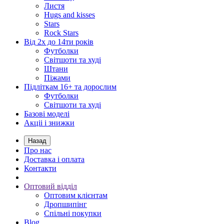
Листя
Hugs and kisses
Stars
Rock Stars
Від 2х до 14ти років
Футболки
Світшоти та худі
Штани
Піжами
Підліткам 16+ та дорослим
Футболки
Світшоти та худі
Базові моделі
Акціі і знижки
Назад
Про нас
Доставка і оплата
Контакти
Оптовий відділ
Оптовим клієнтам
Дропшипінг
Спільні покупки
Blog