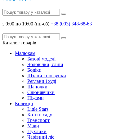
з 9:00 по 19:00 (пн-сб)
+38 (093) 348-68-63
Каталог
товарів
Малюкам
Базові моделі
Чоловічки, сліпи
Бодіки
Штани і повзунки
Реглани і худі
Шапочки
Слюнявчики
Піжами
Колекції
Little Stars
Коти в саду
Транспорт
Маки
Пухлики
Чарівний ліс