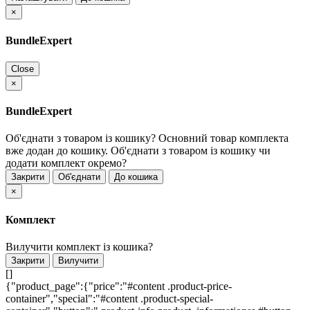
×
BundleExpert
Close
×
BundleExpert
Об'єднати з товаром із кошику?
Основний товар комплекта
вже додан до кошику. Об'єднати з товаром із кошику чи
додати комплект окремо?
Закрити
Об'єднати
До кошика
×
Комплект
Вилучити комплект із кошика?
Закрити
Вилучити
[]
{"product_page":{"price":"#content .product-price-
container","special":"#content .product-special-