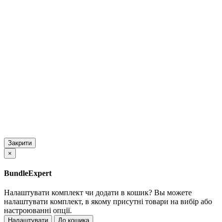
Закрити
×
BundleExpert
Налаштувати комплект чи додати в кошик?
Вы можете
налаштувати комплект, в якому присутні товари на вибір або
настроюванні опції.
Налаштувати
До кошика