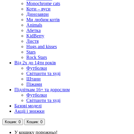
Monochrome cats
Коти – вуси
Динозаври
Ми любим котів
Animals
Абетка
KidBerry
Листя
Hugs and kisses
Stars
Rock Stars
Від 2х до 14ти років
Футболки
Світшоти та худі
Штани
Піжами
Підліткам 16+ та дорослим
Футболки
Світшоти та худі
Базові моделі
Акціі і знижки
Кошик
: 0
Кошик
: 0
У кошику порожньо!