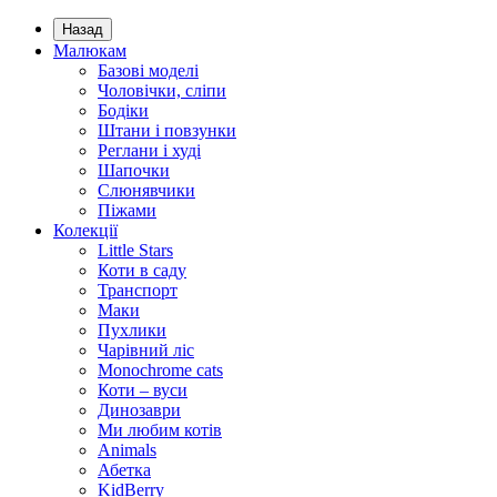
Назад
Малюкам
Базові моделі
Чоловічки, сліпи
Бодіки
Штани і повзунки
Реглани і худі
Шапочки
Слюнявчики
Піжами
Колекції
Little Stars
Коти в саду
Транспорт
Маки
Пухлики
Чарівний ліс
Monochrome cats
Коти – вуси
Динозаври
Ми любим котів
Animals
Абетка
KidBerry