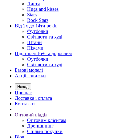
Листя
Hugs and kisses
Stars
Rock Stars
Від 2х до 14ти років
Футболки
Світшоти та худі
Штани
Піжами
Підліткам 16+ та дорослим
Футболки
Світшоти та худі
Базові моделі
Акціі і знижки
Назад
Про нас
Доставка і оплата
Контакти
Оптовий відділ
Оптовим клієнтам
Дропшипінг
Спільні покупки
Blog