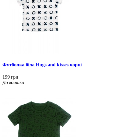
Футболка біла Hugs and kisses чорні
199 грн
До кошика