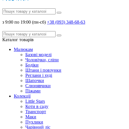
з 9:00 по 19:00 (пн-сб)
+38 (093) 348-68-63
Каталог
товарів
Малюкам
Базові моделі
Чоловічки, сліпи
Бодіки
Штани і повзунки
Реглани і худі
Шапочки
Слюнявчики
Піжами
Колекції
Little Stars
Коти в саду
Транспорт
Маки
Пухлики
Чарівний ліс