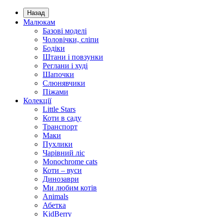
Назад
Малюкам
Базові моделі
Чоловічки, сліпи
Бодіки
Штани і повзунки
Реглани і худі
Шапочки
Слюнявчики
Піжами
Колекції
Little Stars
Коти в саду
Транспорт
Маки
Пухлики
Чарівний ліс
Monochrome cats
Коти – вуси
Динозаври
Ми любим котів
Animals
Абетка
KidBerry