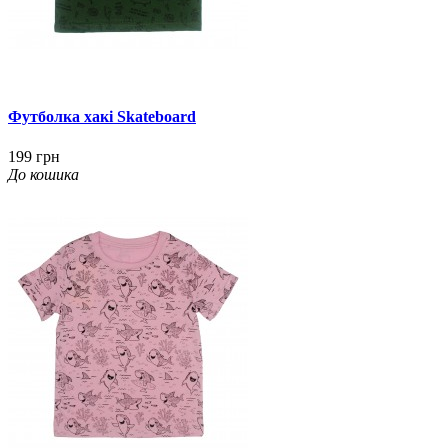
Футболка хакі Skateboard
199 грн
До кошика