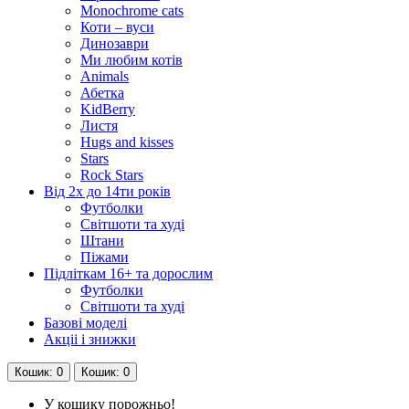
Monochrome cats
Коти – вуси
Динозаври
Ми любим котів
Animals
Абетка
KidBerry
Листя
Hugs and kisses
Stars
Rock Stars
Від 2х до 14ти років
Футболки
Світшоти та худі
Штани
Піжами
Підліткам 16+ та дорослим
Футболки
Світшоти та худі
Базові моделі
Акціі і знижки
Кошик
: 0
Кошик
: 0
У кошику порожньо!