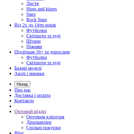
Листя
Hugs and kisses
Stars
Rock Stars
Від 2х до 14ти років
Футболки
Світшоти та худі
Штани
Піжами
Підліткам 16+ та дорослим
Футболки
Світшоти та худі
Базові моделі
Акціі і знижки
Назад
Про нас
Доставка і оплата
Контакти
Оптовий відділ
Оптовим клієнтам
Дропшипінг
Спільні покупки
Blog