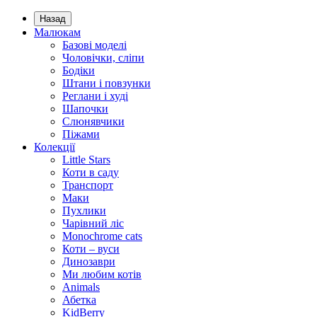
Назад
Малюкам
Базові моделі
Чоловічки, сліпи
Бодіки
Штани і повзунки
Реглани і худі
Шапочки
Слюнявчики
Піжами
Колекції
Little Stars
Коти в саду
Транспорт
Маки
Пухлики
Чарівний ліс
Monochrome cats
Коти – вуси
Динозаври
Ми любим котів
Animals
Абетка
KidBerry