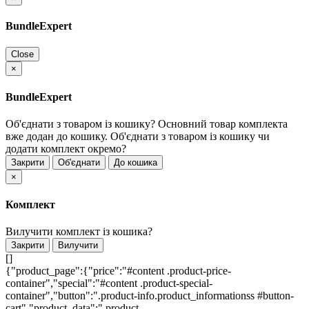
BundleExpert
Close
×
BundleExpert
Об'єднати з товаром із кошику?
Основний товар комплекта
вже додан до кошику. Об'єднати з товаром із кошику чи
додати комплект окремо?
Закрити
Об'єднати
До кошика
×
Комплект
Вилучити комплект із кошика?
Закрити
Вилучити
[]
{"product_page":{"price":"#content .product-price-
container","special":"#content .product-special-
container","button":".product-info.product_informationss #button-
cart","product_data":".product-