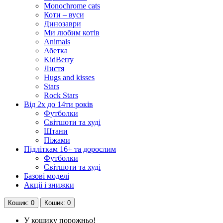
Monochrome cats
Коти – вуси
Динозаври
Ми любим котів
Animals
Абетка
KidBerry
Листя
Hugs and kisses
Stars
Rock Stars
Від 2х до 14ти років
Футболки
Світшоти та худі
Штани
Піжами
Підліткам 16+ та дорослим
Футболки
Світшоти та худі
Базові моделі
Акціі і знижки
Кошик
: 0
Кошик
: 0
У кошику порожньо!