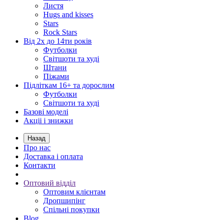
Листя
Hugs and kisses
Stars
Rock Stars
Від 2х до 14ти років
Футболки
Світшоти та худі
Штани
Піжами
Підліткам 16+ та дорослим
Футболки
Світшоти та худі
Базові моделі
Акціі і знижки
Назад
Про нас
Доставка і оплата
Контакти
Оптовий відділ
Оптовим клієнтам
Дропшипінг
Спільні покупки
Blog