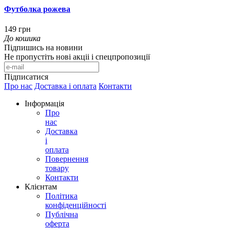
Футболка рожева
149 грн
До кошика
Підпишись на новини
Не пропустіть нові акціі і спецпропозиції
Підписатися
Про нас
Доставка і оплата
Контакти
Інформація
Про
нас
Доставка
і
оплата
Повернення
товару
Контакти
Клієнтам
Політика
конфіденційності
Публічна
оферта