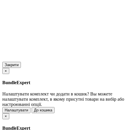
Закрити
×
BundleExpert
Налаштувати комплект чи додати в кошик?
Вы можете
налаштувати комплект, в якому присутні товари на вибір або
настроюванні опції.
Налаштувати
До кошика
×
BundleExpert