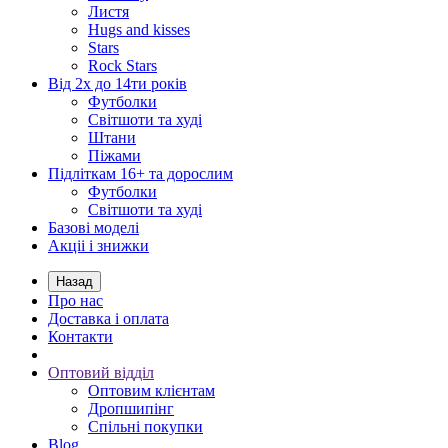
Листя
Hugs and kisses
Stars
Rock Stars
Від 2х до 14ти років
Футболки
Світшоти та худі
Штани
Піжами
Підліткам 16+ та дорослим
Футболки
Світшоти та худі
Базові моделі
Акціі і знижки
Назад
Про нас
Доставка і оплата
Контакти
Оптовий відділ
Оптовим клієнтам
Дропшипінг
Спільні покупки
Blog