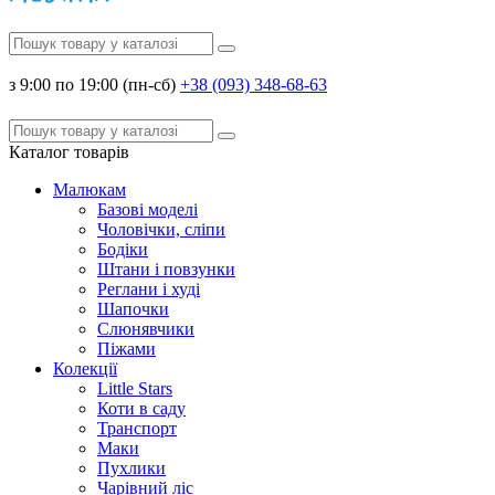
з 9:00 по 19:00 (пн-сб)
+38 (093) 348-68-63
Каталог
товарів
Малюкам
Базові моделі
Чоловічки, сліпи
Бодіки
Штани і повзунки
Реглани і худі
Шапочки
Слюнявчики
Піжами
Колекції
Little Stars
Коти в саду
Транспорт
Маки
Пухлики
Чарівний ліс