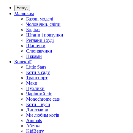
Назад
Малюкам
Базові моделі
Чоловічки, сліпи
Бодіки
Штани і повзунки
Реглани і худі
Шапочки
Слюнявчики
Піжами
Колекції
Little Stars
Коти в саду
Транспорт
Маки
Пухлики
Чарівний ліс
Monochrome cats
Коти – вуси
Динозаври
Ми любим котів
Animals
Абетка
KidBerry