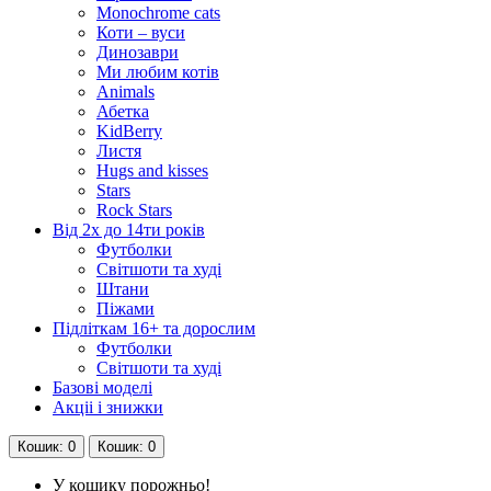
Monochrome cats
Коти – вуси
Динозаври
Ми любим котів
Animals
Абетка
KidBerry
Листя
Hugs and kisses
Stars
Rock Stars
Від 2х до 14ти років
Футболки
Світшоти та худі
Штани
Піжами
Підліткам 16+ та дорослим
Футболки
Світшоти та худі
Базові моделі
Акціі і знижки
Кошик
: 0
Кошик
: 0
У кошику порожньо!