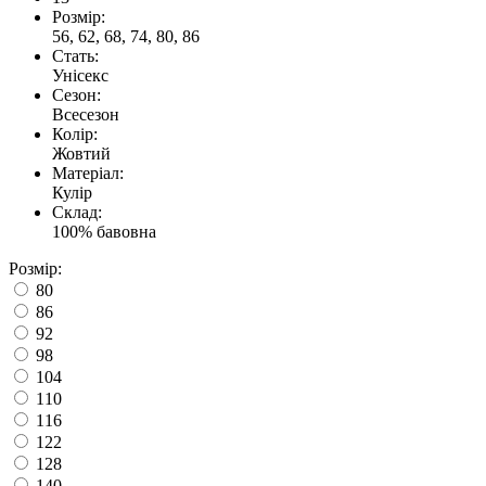
Розмір:
56, 62, 68, 74, 80, 86
Стать:
Унісекс
Сезон:
Всесезон
Колір:
Жовтий
Матеріал:
Кулір
Склад:
100% бавовна
Розмір:
80
86
92
98
104
110
116
122
128
140