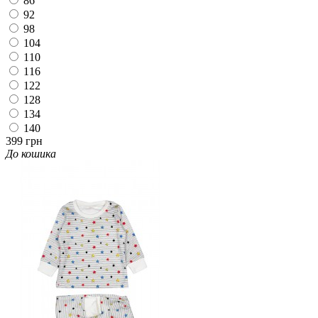
86
92
98
104
110
116
122
128
134
140
399 грн
До кошика