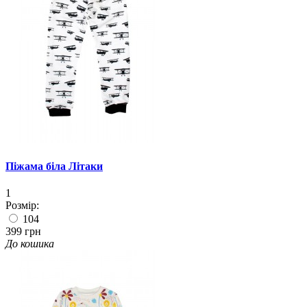
Піжама біла Літаки
1
Розмір:
104
399 грн
До кошика