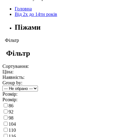
Головна
Від 2х до 14ти років
Піжами
Фільтр
Фільтр
Сортування:
Ціна:
Наявність:
Group by:
Розмір:
Розмір:
86
92
98
104
110
116