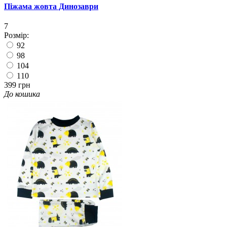
Піжама жовта Динозаври
7
Розмір:
92
98
104
110
399 грн
До кошика