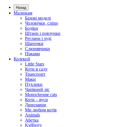
Назад
Малюкам
Базові моделі
Чоловічки, сліпи
Бодіки
Штани і повзунки
Реглани і худі
Шапочки
Слюнявчики
Піжами
Колекції
Little Stars
Коти в саду
Транспорт
Маки
Пухлики
Чарівний ліс
Monochrome cats
Коти – вуси
Динозаври
Ми любим котів
Animals
Абетка
KidBerry