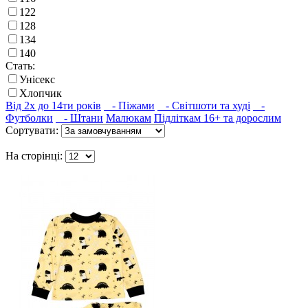
122
128
134
140
Стать:
Унісекс
Хлопчик
Від 2х до 14ти років
- Піжами
- Світшоти та худі
-
Футболки
- Штани
Малюкам
Підліткам 16+ та дорослим
Сортувати:
На сторінці: