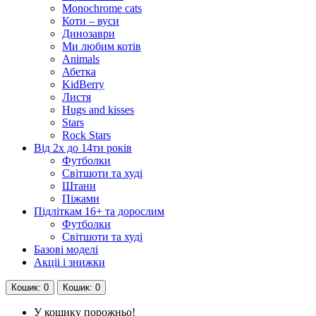
Monochrome cats
Коти – вуси
Динозаври
Ми любим котів
Animals
Абетка
KidBerry
Листя
Hugs and kisses
Stars
Rock Stars
Від 2х до 14ти років
Футболки
Світшоти та худі
Штани
Піжами
Підліткам 16+ та дорослим
Футболки
Світшоти та худі
Базові моделі
Акціі і знижки
Кошик
: 0
Кошик
: 0
У кошику порожньо!