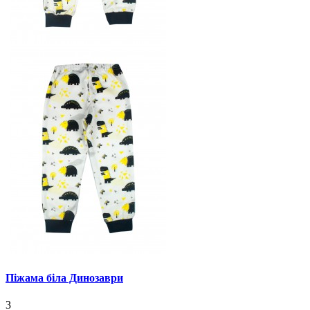
Піжама біла Динозаври
3