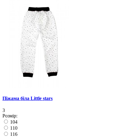
Піжама біла Little stars
3
Розмір:
104
110
116