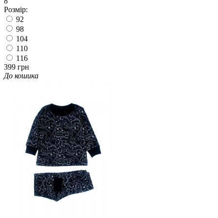
8
Розмір:
92
98
104
110
116
399 грн
До кошика