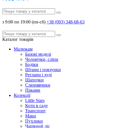
з 9:00 по 19:00 (пн-сб)
+38 (093) 348-68-63
Каталог
товарів
Малюкам
Базові моделі
Чоловічки, сліпи
Бодіки
Штани і повзунки
Реглани і худі
Шапочки
Слюнявчики
Піжами
Колекції
Little Stars
Коти в саду
Транспорт
Маки
Пухлики
Чарівний ліс