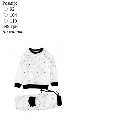
Розмір:
92
104
110
399 грн
До кошика