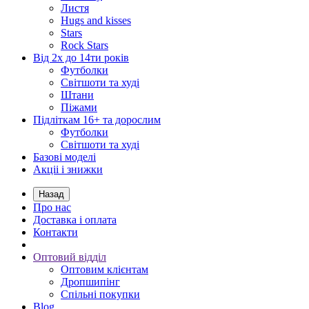
Листя
Hugs and kisses
Stars
Rock Stars
Від 2х до 14ти років
Футболки
Світшоти та худі
Штани
Піжами
Підліткам 16+ та дорослим
Футболки
Світшоти та худі
Базові моделі
Акціі і знижки
Назад
Про нас
Доставка і оплата
Контакти
Оптовий відділ
Оптовим клієнтам
Дропшипінг
Спільні покупки
Blog