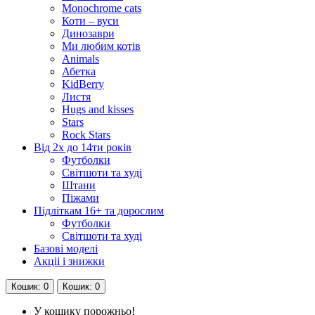
Monochrome cats
Коти – вуси
Динозаври
Ми любим котів
Animals
Абетка
KidBerry
Листя
Hugs and kisses
Stars
Rock Stars
Від 2х до 14ти років
Футболки
Світшоти та худі
Штани
Піжами
Підліткам 16+ та дорослим
Футболки
Світшоти та худі
Базові моделі
Акціі і знижки
Кошик
: 0
Кошик
: 0
У кошику порожньо!