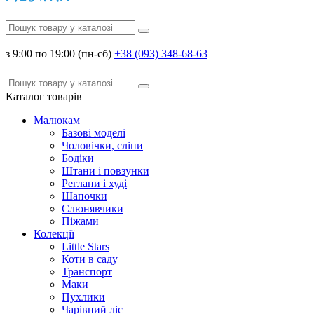
з 9:00 по 19:00 (пн-сб)
+38 (093) 348-68-63
Каталог
товарів
Малюкам
Базові моделі
Чоловічки, сліпи
Бодіки
Штани і повзунки
Реглани і худі
Шапочки
Слюнявчики
Піжами
Колекції
Little Stars
Коти в саду
Транспорт
Маки
Пухлики
Чарівний ліс