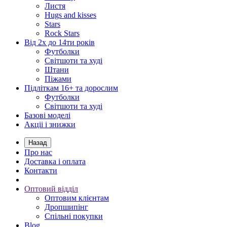
Листя
Hugs and kisses
Stars
Rock Stars
Від 2х до 14ти років
Футболки
Світшоти та худі
Штани
Піжами
Підліткам 16+ та дорослим
Футболки
Світшоти та худі
Базові моделі
Акціі і знижки
Назад
Про нас
Доставка і оплата
Контакти
Оптовий відділ
Оптовим клієнтам
Дропшипінг
Спільні покупки
Blog