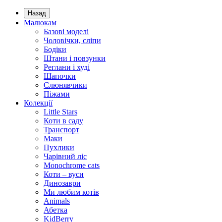
Назад
Малюкам
Базові моделі
Чоловічки, сліпи
Бодіки
Штани і повзунки
Реглани і худі
Шапочки
Слюнявчики
Піжами
Колекції
Little Stars
Коти в саду
Транспорт
Маки
Пухлики
Чарівний ліс
Monochrome cats
Коти – вуси
Динозаври
Ми любим котів
Animals
Абетка
KidBerry