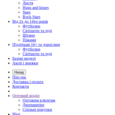
Листя
Hugs and kisses
Stars
Rock Stars
Від 2х до 14ти років
Футболки
Світшоти та худі
Штани
Піжами
Підліткам 16+ та дорослим
Футболки
Світшоти та худі
Базові моделі
Акціі і знижки
Назад
Про нас
Доставка і оплата
Контакти
Оптовий відділ
Оптовим клієнтам
Дропшипінг
Спільні покупки
Blog