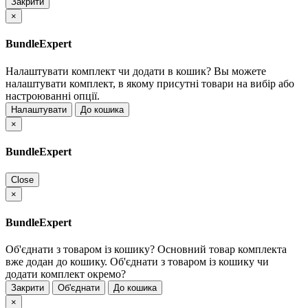
Закрити
×
BundleExpert
Налаштувати комплект чи додати в кошик?
Вы можете
налаштувати комплект, в якому присутні товари на вибір або
настроюванні опції.
Налаштувати
До кошика
×
BundleExpert
Close
×
BundleExpert
Об'єднати з товаром із кошику?
Основний товар комплекта
вже додан до кошику. Об'єднати з товаром із кошику чи
додати комплект окремо?
Закрити
Об'єднати
До кошика
×