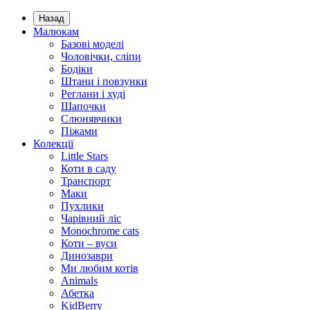
Назад
Малюкам
Базові моделі
Чоловічки, сліпи
Бодіки
Штани і повзунки
Реглани і худі
Шапочки
Слюнявчики
Піжами
Колекції
Little Stars
Коти в саду
Транспорт
Маки
Пухлики
Чарівний ліс
Monochrome cats
Коти – вуси
Динозаври
Ми любим котів
Animals
Абетка
KidBerry