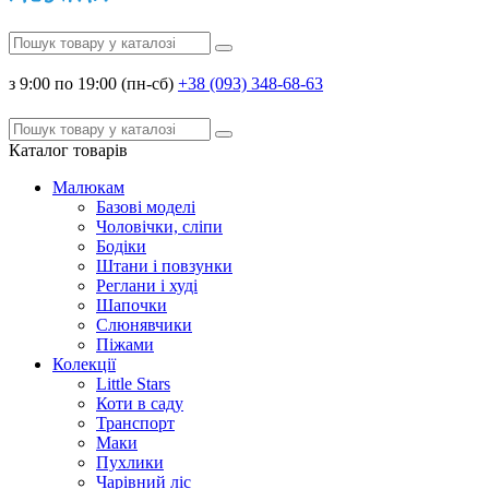
з 9:00 по 19:00 (пн-сб)
+38 (093) 348-68-63
Каталог
товарів
Малюкам
Базові моделі
Чоловічки, сліпи
Бодіки
Штани і повзунки
Реглани і худі
Шапочки
Слюнявчики
Піжами
Колекції
Little Stars
Коти в саду
Транспорт
Маки
Пухлики
Чарівний ліс