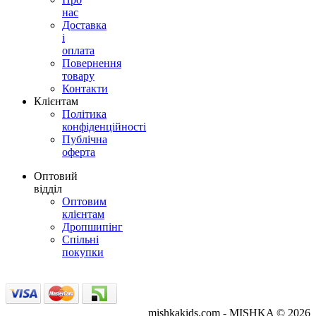
нас
Доставка
і
оплата
Повернення
товару
Контакти
Клієнтам
Політика
конфіденційності
Публічна
оферта
Оптовий
відділ
Оптовим
клієнтам
Дропшипінг
Спільні
покупки
mishkakids.com - MISHKA © 2026