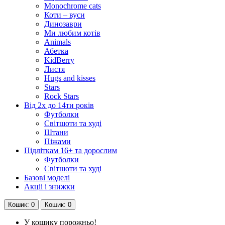
Monochrome cats
Коти – вуси
Динозаври
Ми любим котів
Animals
Абетка
KidBerry
Листя
Hugs and kisses
Stars
Rock Stars
Від 2х до 14ти років
Футболки
Світшоти та худі
Штани
Піжами
Підліткам 16+ та дорослим
Футболки
Світшоти та худі
Базові моделі
Акціі і знижки
Кошик
: 0
Кошик
: 0
У кошику порожньо!