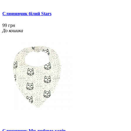
Слюнявчик білий Stars
99 грн
До кошика
Слюнявчик Ми любимо котів