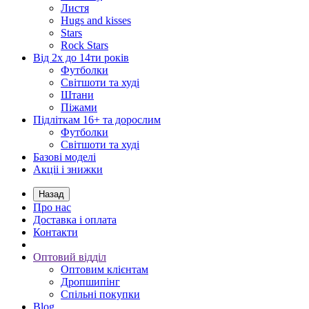
Листя
Hugs and kisses
Stars
Rock Stars
Від 2х до 14ти років
Футболки
Світшоти та худі
Штани
Піжами
Підліткам 16+ та дорослим
Футболки
Світшоти та худі
Базові моделі
Акціі і знижки
Назад
Про нас
Доставка і оплата
Контакти
Оптовий відділ
Оптовим клієнтам
Дропшипінг
Спільні покупки
Blog