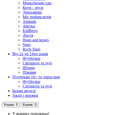
Monochrome cats
Коти – вуси
Динозаври
Ми любим котів
Animals
Абетка
KidBerry
Листя
Hugs and kisses
Stars
Rock Stars
Від 2х до 14ти років
Футболки
Світшоти та худі
Штани
Піжами
Підліткам 16+ та дорослим
Футболки
Світшоти та худі
Базові моделі
Акціі і знижки
Кошик
: 0
Кошик
: 0
У кошику порожньо!