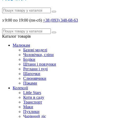
з 9:00 по 19:00 (пн-сб)
+38 (093) 348-68-63
Каталог
товарів
Малюкам
Базові моделі
Чоловічки, сліпи
Бодіки
Штани і повзунки
Реглани і худі
Шапочки
Слюнявчики
Піжами
Колекції
Little Stars
Коти в саду
Транспорт
Маки
Пухлики
Чарівний ліс