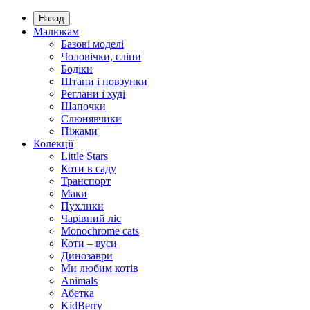
Назад
Малюкам
Базові моделі
Чоловічки, сліпи
Бодіки
Штани і повзунки
Реглани і худі
Шапочки
Слюнявчики
Піжами
Колекції
Little Stars
Коти в саду
Транспорт
Маки
Пухлики
Чарівний ліс
Monochrome cats
Коти – вуси
Динозаври
Ми любим котів
Animals
Абетка
KidBerry