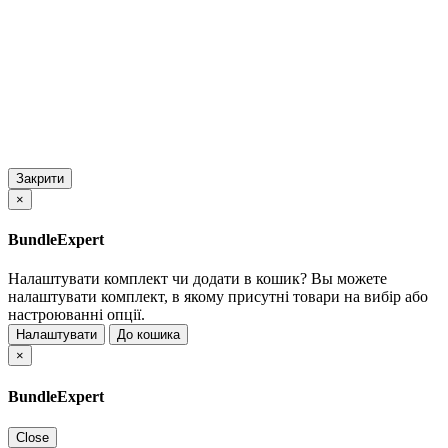
Закрити
×
BundleExpert
Налаштувати комплект чи додати в кошик?
Вы можете
налаштувати комплект, в якому присутні товари на вибір або
настроюванні опції.
Налаштувати
До кошика
×
BundleExpert
Close