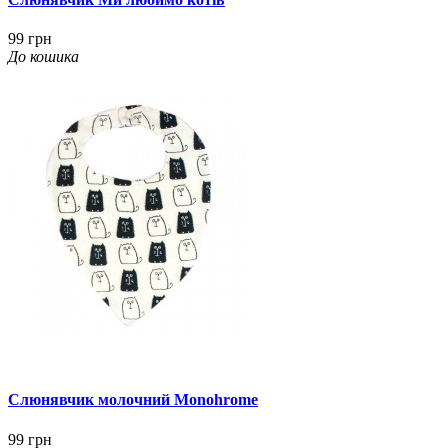
99 грн
До кошика
Слюнявчик молочний Monohrome
99 грн