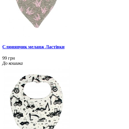
Слюнявчик меланж Ластівки
99 грн
До кошика