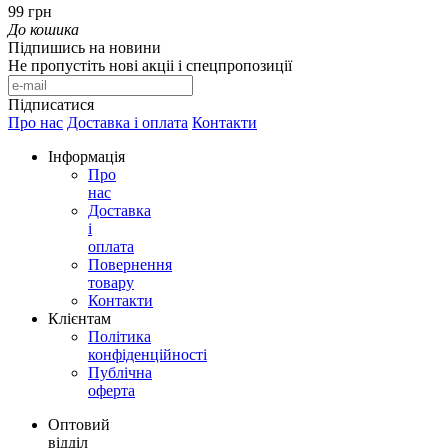
99 грн
До кошика
Підпишись на новини
Не пропустіть нові акціі і спецпропозиції
Підписатися
Про нас
Доставка і оплата
Контакти
Інформація
Про
нас
Доставка
і
оплата
Повернення
товару
Контакти
Клієнтам
Політика
конфіденційності
Публічна
оферта
Оптовий
відділ