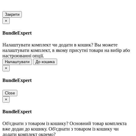
Закрити
×
BundleExpert
Налаштувати комплект чи додати в кошик?
Вы можете
налаштувати комплект, в якому присутні товари на вибір або
настроюванні опції.
Налаштувати
До кошика
×
BundleExpert
Close
×
BundleExpert
Об'єднати з товаром із кошику?
Основний товар комплекта
вже додан до кошику. Об'єднати з товаром із кошику чи
додати комплект окремо?