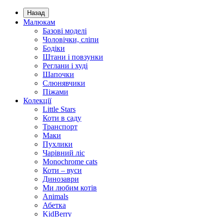
Назад
Малюкам
Базові моделі
Чоловічки, сліпи
Бодіки
Штани і повзунки
Реглани і худі
Шапочки
Слюнявчики
Піжами
Колекції
Little Stars
Коти в саду
Транспорт
Маки
Пухлики
Чарівний ліс
Monochrome cats
Коти – вуси
Динозаври
Ми любим котів
Animals
Абетка
KidBerry