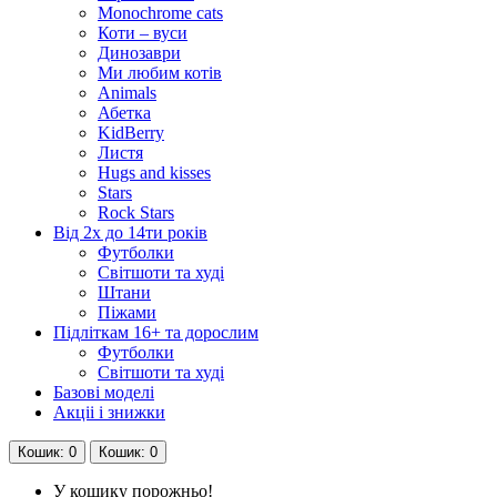
Monochrome cats
Коти – вуси
Динозаври
Ми любим котів
Animals
Абетка
KidBerry
Листя
Hugs and kisses
Stars
Rock Stars
Від 2х до 14ти років
Футболки
Світшоти та худі
Штани
Піжами
Підліткам 16+ та дорослим
Футболки
Світшоти та худі
Базові моделі
Акціі і знижки
Кошик
: 0
Кошик
: 0
У кошику порожньо!