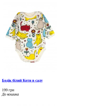
Бодік білий Коти в саду
199 грн
До кошика