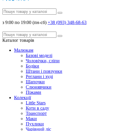
з 9:00 по 19:00 (пн-сб)
+38 (093) 348-68-63
Каталог
товарів
Малюкам
Базові моделі
Чоловічки, сліпи
Бодіки
Штани і повзунки
Реглани і худі
Шапочки
Слюнявчики
Піжами
Колекції
Little Stars
Коти в саду
Транспорт
Маки
Пухлики
Чарівний ліс