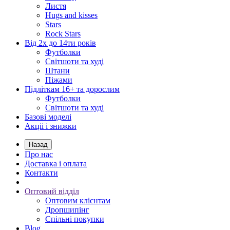
Листя
Hugs and kisses
Stars
Rock Stars
Від 2х до 14ти років
Футболки
Світшоти та худі
Штани
Піжами
Підліткам 16+ та дорослим
Футболки
Світшоти та худі
Базові моделі
Акціі і знижки
Назад
Про нас
Доставка і оплата
Контакти
Оптовий відділ
Оптовим клієнтам
Дропшипінг
Спільні покупки
Blog