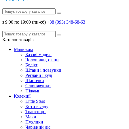
з 9:00 по 19:00 (пн-сб)
+38 (093) 348-68-63
Каталог
товарів
Малюкам
Базові моделі
Чоловічки, сліпи
Бодіки
Штани і повзунки
Реглани і худі
Шапочки
Слюнявчики
Піжами
Колекції
Little Stars
Коти в саду
Транспорт
Маки
Пухлики
Чарівний ліс