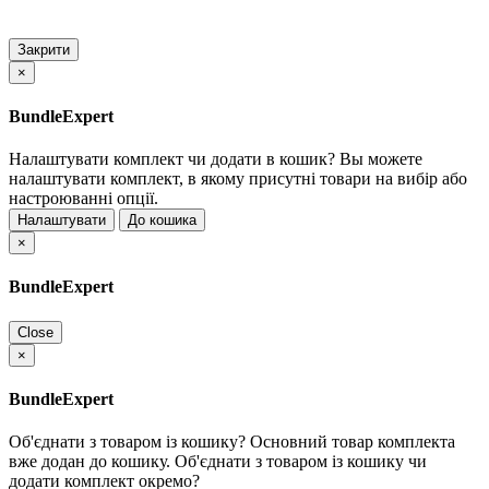
Закрити
×
BundleExpert
Налаштувати комплект чи додати в кошик?
Вы можете
налаштувати комплект, в якому присутні товари на вибір або
настроюванні опції.
Налаштувати
До кошика
×
BundleExpert
Close
×
BundleExpert
Об'єднати з товаром із кошику?
Основний товар комплекта
вже додан до кошику. Об'єднати з товаром із кошику чи
додати комплект окремо?