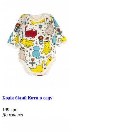
Бодік білий Коти в саду
199 грн
До кошика