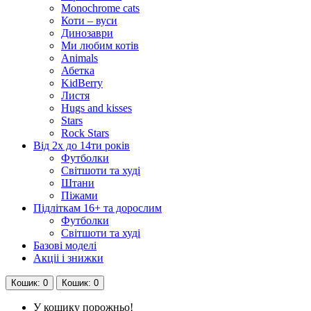
Monochrome cats
Коти – вуси
Динозаври
Ми любим котів
Animals
Абетка
KidBerry
Листя
Hugs and kisses
Stars
Rock Stars
Від 2х до 14ти років
Футболки
Світшоти та худі
Штани
Піжами
Підліткам 16+ та дорослим
Футболки
Світшоти та худі
Базові моделі
Акціі і знижки
Кошик
: 0
Кошик
: 0
У кошику порожньо!