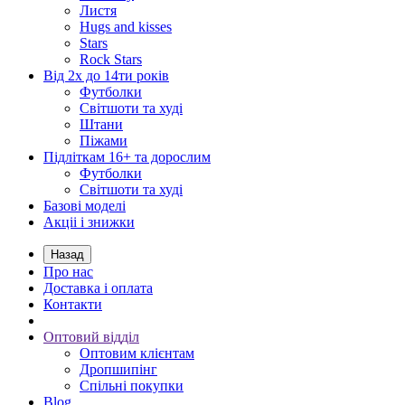
Листя
Hugs and kisses
Stars
Rock Stars
Від 2х до 14ти років
Футболки
Світшоти та худі
Штани
Піжами
Підліткам 16+ та дорослим
Футболки
Світшоти та худі
Базові моделі
Акціі і знижки
Назад
Про нас
Доставка і оплата
Контакти
Оптовий відділ
Оптовим клієнтам
Дропшипінг
Спільні покупки
Blog