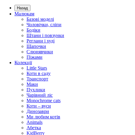
Назад
Малюкам
Базові моделі
Чоловічки, сліпи
Бодіки
Штани і повзунки
Реглани і худі
Шапочки
Слюнявчики
Піжами
Колекції
Little Stars
Коти в саду
Транспорт
Маки
Пухлики
Чарівний ліс
Monochrome cats
Коти – вуси
Динозаври
Ми любим котів
Animals
Абетка
KidBerry