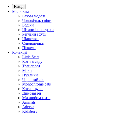
Назад
Малюкам
Базові моделі
Чоловічки, сліпи
Бодіки
Штани і повзунки
Реглани і худі
Шапочки
Слюнявчики
Піжами
Колекції
Little Stars
Коти в саду
Транспорт
Маки
Пухлики
Чарівний ліс
Monochrome cats
Коти – вуси
Динозаври
Ми любим котів
Animals
Абетка
KidBerry