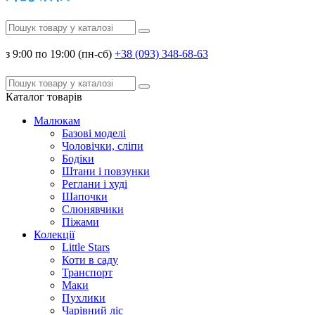
з 9:00 по 19:00 (пн-сб)
+38 (093) 348-68-63
Каталог
товарів
Малюкам
Базові моделі
Чоловічки, сліпи
Бодіки
Штани і повзунки
Реглани і худі
Шапочки
Слюнявчики
Піжами
Колекції
Little Stars
Коти в саду
Транспорт
Маки
Пухлики
Чарівний ліс