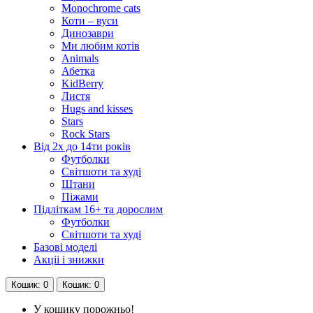
Monochrome cats
Коти – вуси
Динозаври
Ми любим котів
Animals
Абетка
KidBerry
Листя
Hugs and kisses
Stars
Rock Stars
Від 2х до 14ти років
Футболки
Світшоти та худі
Штани
Піжами
Підліткам 16+ та дорослим
Футболки
Світшоти та худі
Базові моделі
Акціі і знижки
Кошик
: 0
Кошик
: 0
У кошику порожньо!