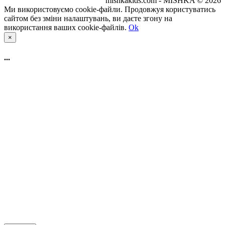
mishkakids.com - MISHKA © 2026
Ми використовуємо cookie-файли. Продовжуя користуватись
сайтом без зміни налаштувань, ви даєте згону на
використання ваших cookie-файлів.
Ok
×
...