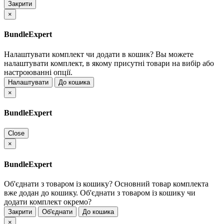
Закрити
×
BundleExpert
Налаштувати комплект чи додати в кошик?
Вы можете
налаштувати комплект, в якому присутні товари на вибір або
настроюванні опції.
Налаштувати
До кошика
×
BundleExpert
Close
×
BundleExpert
Об'єднати з товаром із кошику?
Основний товар комплекта
вже додан до кошику. Об'єднати з товаром із кошику чи
додати комплект окремо?
Закрити
Об'єднати
До кошика
×