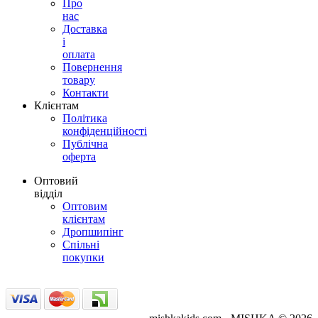
Про
нас
Доставка
і
оплата
Повернення
товару
Контакти
Клієнтам
Політика
конфіденційності
Публічна
оферта
Оптовий
відділ
Оптовим
клієнтам
Дропшипінг
Спільні
покупки