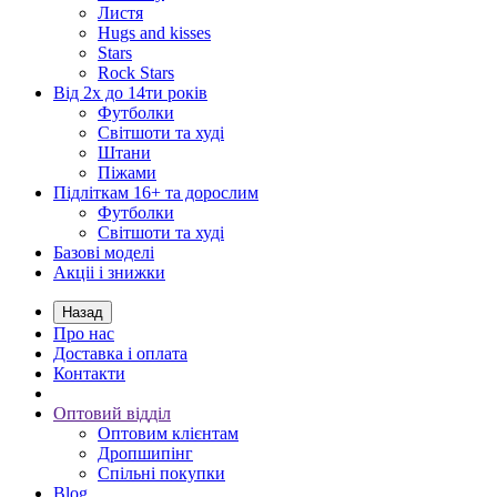
Листя
Hugs and kisses
Stars
Rock Stars
Від 2х до 14ти років
Футболки
Світшоти та худі
Штани
Піжами
Підліткам 16+ та дорослим
Футболки
Світшоти та худі
Базові моделі
Акціі і знижки
Назад
Про нас
Доставка і оплата
Контакти
Оптовий відділ
Оптовим клієнтам
Дропшипінг
Спільні покупки
Blog