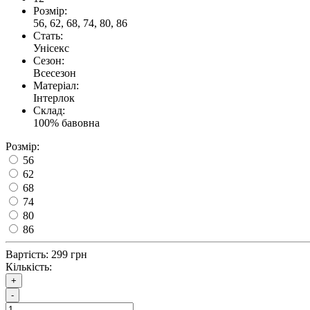
Розмір:
56, 62, 68, 74, 80, 86
Стать:
Унісекс
Сезон:
Всесезон
Матеріал:
Інтерлок
Склад:
100% бавовна
Розмір:
56
62
68
74
80
86
Вартість:
299 грн
Кількість:
+
-