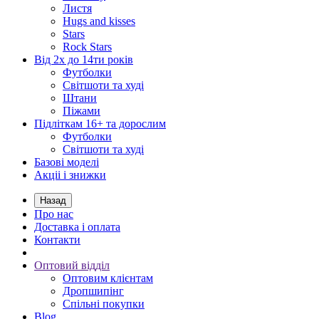
Листя
Hugs and kisses
Stars
Rock Stars
Від 2х до 14ти років
Футболки
Світшоти та худі
Штани
Піжами
Підліткам 16+ та дорослим
Футболки
Світшоти та худі
Базові моделі
Акціі і знижки
Назад
Про нас
Доставка і оплата
Контакти
Оптовий відділ
Оптовим клієнтам
Дропшипінг
Спільні покупки
Blog