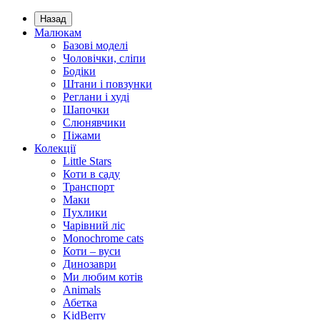
Назад
Малюкам
Базові моделі
Чоловічки, сліпи
Бодіки
Штани і повзунки
Реглани і худі
Шапочки
Слюнявчики
Піжами
Колекції
Little Stars
Коти в саду
Транспорт
Маки
Пухлики
Чарівний ліс
Monochrome cats
Коти – вуси
Динозаври
Ми любим котів
Animals
Абетка
KidBerry