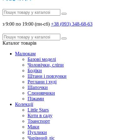
з 9:00 по 19:00 (пн-сб)
+38 (093) 348-68-63
Каталог
товарів
Малюкам
Базові моделі
Чоловічки, сліпи
Бодіки
Штани і повзунки
Реглани і худі
Шапочки
Слюнявчики
Піжами
Колекції
Little Stars
Коти в саду
Транспорт
Маки
Пухлики
Чарівний ліс