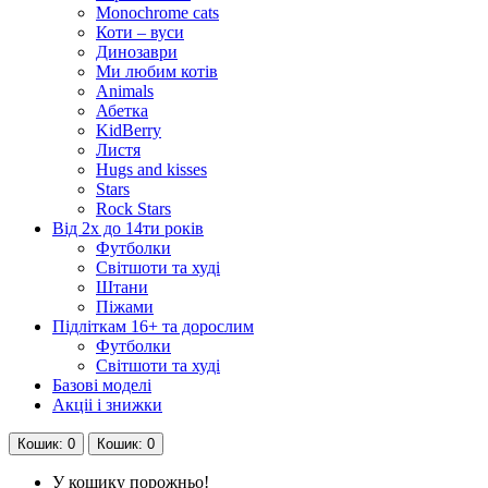
Monochrome cats
Коти – вуси
Динозаври
Ми любим котів
Animals
Абетка
KidBerry
Листя
Hugs and kisses
Stars
Rock Stars
Від 2х до 14ти років
Футболки
Світшоти та худі
Штани
Піжами
Підліткам 16+ та дорослим
Футболки
Світшоти та худі
Базові моделі
Акціі і знижки
Кошик
: 0
Кошик
: 0
У кошику порожньо!