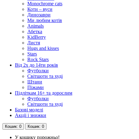
Monochrome cats
Коти – вуси
Динозаври
Ми любим котів
Animals
Абетка
KidBerry
Листя
Hugs and kisses
Stars
Rock Stars
Від 2х до 14ти років
Футболки
Світшоти та худі
Штани
Піжами
Підліткам 16+ та дорослим
Футболки
Світшоти та худі
Базові моделі
Акціі і знижки
Кошик
: 0
Кошик
: 0
У кошику порожньо!