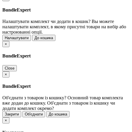
BundleExpert
Налаштувати комплект чи додати в кошик?
Вы можете
налаштувати комплект, в якому присутні товари на вибір або
настроюванні опції.
Налаштувати
До кошика
×
BundleExpert
Close
×
BundleExpert
Об'єднати з товаром із кошику?
Основний товар комплекта
вже додан до кошику. Об'єднати з товаром із кошику чи
додати комплект окремо?
Закрити
Об'єднати
До кошика
×