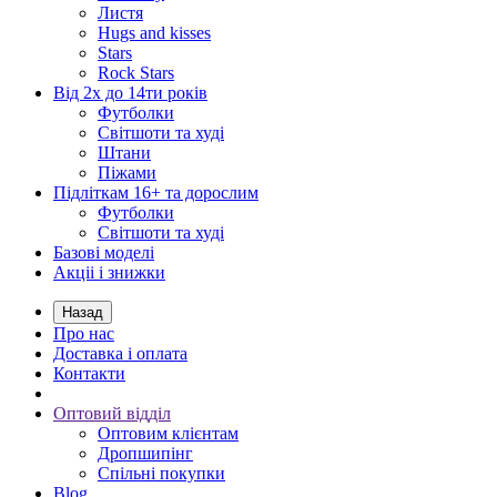
Листя
Hugs and kisses
Stars
Rock Stars
Від 2х до 14ти років
Футболки
Світшоти та худі
Штани
Піжами
Підліткам 16+ та дорослим
Футболки
Світшоти та худі
Базові моделі
Акціі і знижки
Назад
Про нас
Доставка і оплата
Контакти
Оптовий відділ
Оптовим клієнтам
Дропшипінг
Спільні покупки
Blog