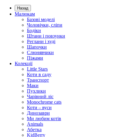
Назад
Малюкам
Базові моделі
Чоловічки, сліпи
Бодіки
Штани і повзунки
Реглани і худі
Шапочки
Слюнявчики
Піжами
Колекції
Little Stars
Коти в саду
Транспорт
Маки
Пухлики
Чарівний ліс
Monochrome cats
Коти – вуси
Динозаври
Ми любим котів
Animals
Абетка
KidBerry