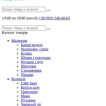
з 9:00 по 19:00 (пн-сб)
+38 (093) 348-68-63
Каталог
товарів
Малюкам
Базові моделі
Чоловічки, сліпи
Бодіки
Штани і повзунки
Реглани і худі
Шапочки
Слюнявчики
Піжами
Колекції
Little Stars
Коти в саду
Транспорт
Маки
Пухлики
Чарівний ліс