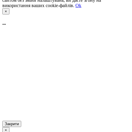
сайтом без зміни налаштувань, ви даєте згону на
використання ваших cookie-файлів.
Ok
×
...
Закрити
×