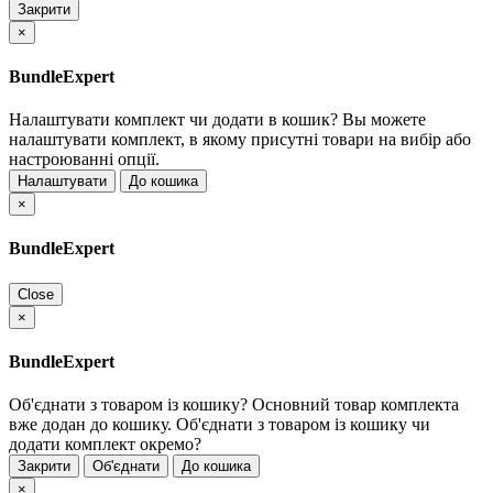
Закрити
×
BundleExpert
Налаштувати комплект чи додати в кошик?
Вы можете
налаштувати комплект, в якому присутні товари на вибір або
настроюванні опції.
Налаштувати
До кошика
×
BundleExpert
Close
×
BundleExpert
Об'єднати з товаром із кошику?
Основний товар комплекта
вже додан до кошику. Об'єднати з товаром із кошику чи
додати комплект окремо?
Закрити
Об'єднати
До кошика
×