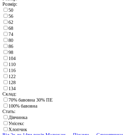
Розмір:
50
56
62
68
74
80
86
98
104
110
116
122
128
134
Склад:
70% бавовна 30% ПЕ
100% бавовна
Стать:
Дівчинка
Унісекс
Хлопчик
Від 2х до 14ти років
Малюкам
- Піжами
- Слюнявчики
-