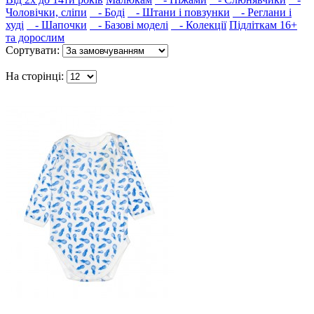
Чоловічки, сліпи
- Боді
- Штани і повзунки
- Реглани і
худі
- Шапочки
- Базові моделі
- Колекції
Підліткам 16+
та дорослим
Сортувати:
На сторінці: