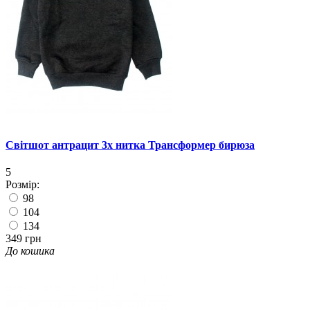
Світшот антрацит 3х нитка Трансформер бирюза
5
Розмір:
98
104
134
349 грн
До кошика