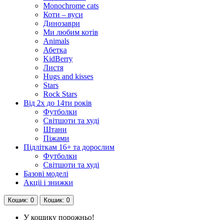
Monochrome cats
Коти – вуси
Динозаври
Ми любим котів
Animals
Абетка
KidBerry
Листя
Hugs and kisses
Stars
Rock Stars
Від 2х до 14ти років
Футболки
Світшоти та худі
Штани
Піжами
Підліткам 16+ та дорослим
Футболки
Світшоти та худі
Базові моделі
Акціі і знижки
Кошик
: 0
Кошик
: 0
У кошику порожньо!