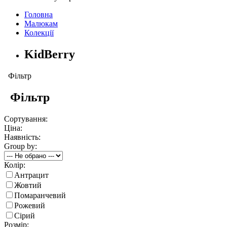
Головна
Малюкам
Колекції
KidBerry
Фільтр
Фільтр
Сортування:
Ціна:
Наявність:
Group by:
Колір:
Антрацит
Жовтий
Помаранчевий
Рожевий
Сірий
Розмір: