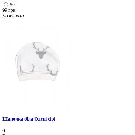
50
99 грн
До кошика
Шапочка біла Олені сірі
6