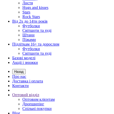
Листя
Hugs and kisses
Stars
Rock Stars
Від 2х до 14ти років
Футболки
Світшоти та худі
Штани
Піжами
Підліткам 16+ та дорослим
Футболки
Світшоти та худі
Базові моделі
Акціі і знижки
Назад
Про нас
Доставка і оплата
Контакти
Оптовий відділ
Оптовим клієнтам
Дропшипінг
Спільні покупки
Blog