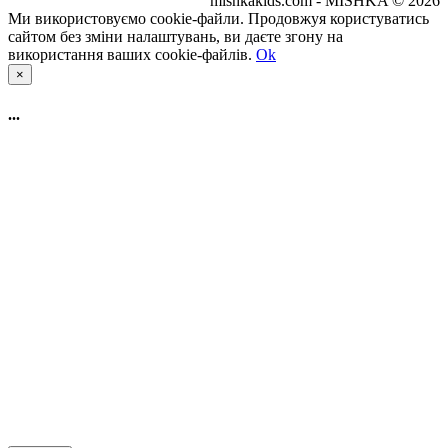
mishkakids.com - MISHKA © 2026
Ми використовуємо cookie-файли. Продовжуя користуватись
сайтом без зміни налаштувань, ви даєте згону на
використання ваших cookie-файлів.
Ok
×
...