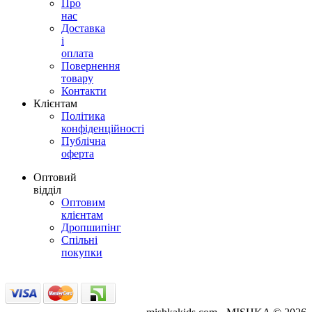
Про
нас
Доставка
і
оплата
Повернення
товару
Контакти
Клієнтам
Політика
конфіденційності
Публічна
оферта
Оптовий
відділ
Оптовим
клієнтам
Дропшипінг
Спільні
покупки