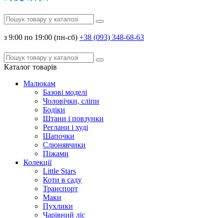
з 9:00 по 19:00 (пн-сб)
+38 (093) 348-68-63
Каталог
товарів
Малюкам
Базові моделі
Чоловічки, сліпи
Бодіки
Штани і повзунки
Реглани і худі
Шапочки
Слюнявчики
Піжами
Колекції
Little Stars
Коти в саду
Транспорт
Маки
Пухлики
Чарівний ліс