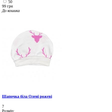
50
99 грн
До кошика
Шапочка біла Олені рожеві
7
Розмір: