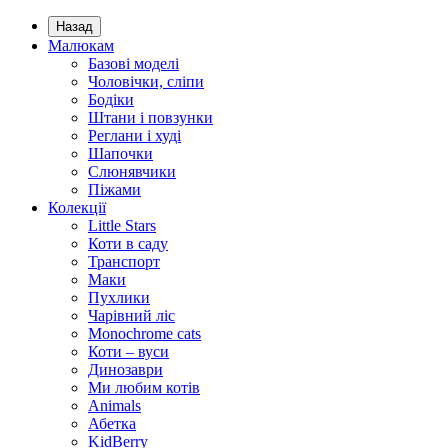
Назад
Малюкам
Базові моделі
Чоловічки, сліпи
Бодіки
Штани і повзунки
Реглани і худі
Шапочки
Слюнявчики
Піжами
Колекції
Little Stars
Коти в саду
Транспорт
Маки
Пухлики
Чарівний ліс
Monochrome cats
Коти – вуси
Динозаври
Ми любим котів
Animals
Абетка
KidBerry