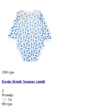
199 грн
Бодік білий Ананас синій
2
Розмір:
74
99 грн