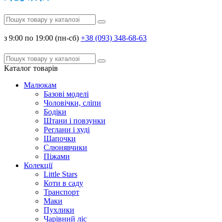
з 9:00 по 19:00 (пн-сб)
+38 (093) 348-68-63
Каталог
товарів
Малюкам
Базові моделі
Чоловічки, сліпи
Бодіки
Штани і повзунки
Реглани і худі
Шапочки
Слюнявчики
Піжами
Колекції
Little Stars
Коти в саду
Транспорт
Маки
Пухлики
Чарівний ліс