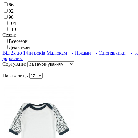
86
92
98
104
110
Сезон:
Всесезон
Демісезон
Від 2х до 14ти років
Малюкам
- Піжами
- Слюнявчики
- Чо
дорослим
Сортувати:
На сторінці: