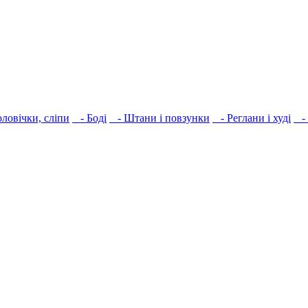
ловічки, сліпи
- Боді
- Штани і повзунки
- Реглани і худі
- 