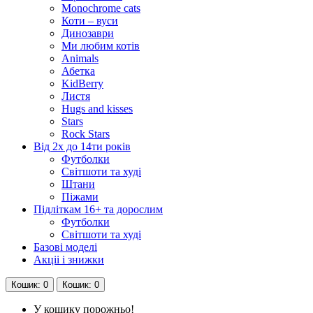
Monochrome cats
Коти – вуси
Динозаври
Ми любим котів
Animals
Абетка
KidBerry
Листя
Hugs and kisses
Stars
Rock Stars
Від 2х до 14ти років
Футболки
Світшоти та худі
Штани
Піжами
Підліткам 16+ та дорослим
Футболки
Світшоти та худі
Базові моделі
Акціі і знижки
Кошик
: 0
Кошик
: 0
У кошику порожньо!