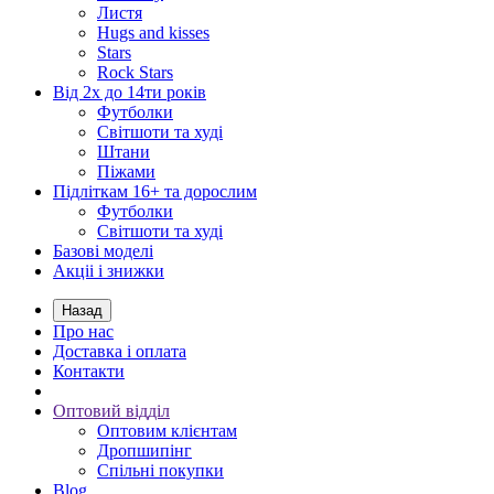
Листя
Hugs and kisses
Stars
Rock Stars
Від 2х до 14ти років
Футболки
Світшоти та худі
Штани
Піжами
Підліткам 16+ та дорослим
Футболки
Світшоти та худі
Базові моделі
Акціі і знижки
Назад
Про нас
Доставка і оплата
Контакти
Оптовий відділ
Оптовим клієнтам
Дропшипінг
Спільні покупки
Blog