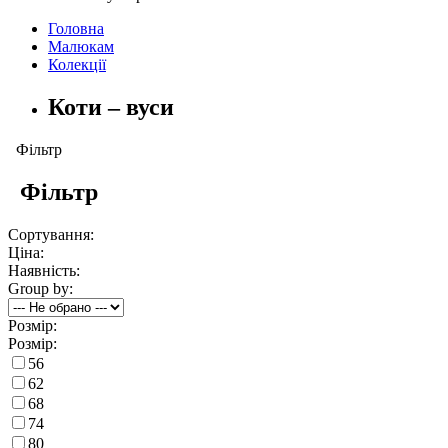
Головна
Малюкам
Колекції
Коти – вуси
Фільтр
Фільтр
Сортування:
Ціна:
Наявність:
Group by:
Розмір:
Розмір:
56
62
68
74
80