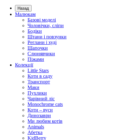
Назад
Малюкам
Базові моделі
Чоловічки, сліпи
Бодіки
Штани і повзунки
Реглани і худі
Шапочки
Слюнявчики
Піжами
Колекції
Little Stars
Коти в саду
Транспорт
Маки
Пухлики
Чарівний ліс
Monochrome cats
Коти – вуси
Динозаври
Ми любим котів
Animals
Абетка
KidBerry