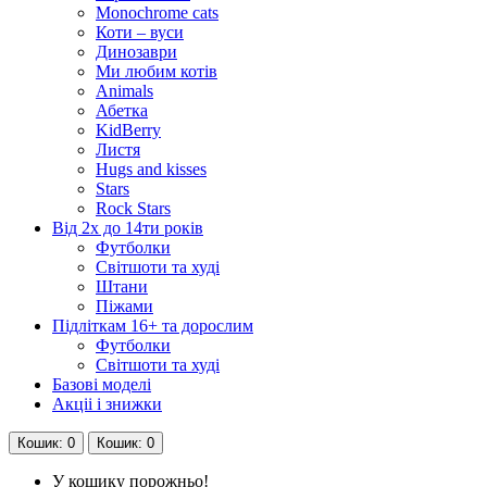
Monochrome cats
Коти – вуси
Динозаври
Ми любим котів
Animals
Абетка
KidBerry
Листя
Hugs and kisses
Stars
Rock Stars
Від 2х до 14ти років
Футболки
Світшоти та худі
Штани
Піжами
Підліткам 16+ та дорослим
Футболки
Світшоти та худі
Базові моделі
Акціі і знижки
Кошик
: 0
Кошик
: 0
У кошику порожньо!