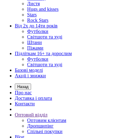
Листя
Hugs and kisses
Stars
Rock Stars
Від 2х до 14ти років
Футболки
Світшоти та худі
Штани
Піжами
Підліткам 16+ та дорослим
Футболки
Світшоти та худі
Базові моделі
Акціі і знижки
Назад
Про нас
Доставка і оплата
Контакти
Оптовий відділ
Оптовим клієнтам
Дропшипінг
Спільні покупки
Blog