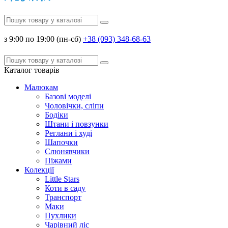
з 9:00 по 19:00 (пн-сб)
+38 (093) 348-68-63
Каталог
товарів
Малюкам
Базові моделі
Чоловічки, сліпи
Бодіки
Штани і повзунки
Реглани і худі
Шапочки
Слюнявчики
Піжами
Колекції
Little Stars
Коти в саду
Транспорт
Маки
Пухлики
Чарівний ліс