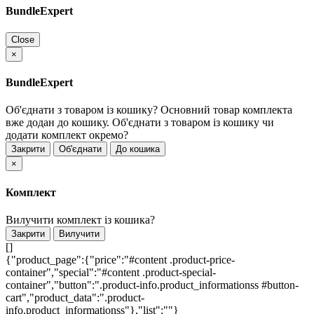
BundleExpert
Close
×
BundleExpert
Об'єднати з товаром із кошику?
Основний товар комплекта
вже додан до кошику. Об'єднати з товаром із кошику чи
додати комплект окремо?
Закрити
Об'єднати
До кошика
×
Комплект
Вилучити комплект із кошика?
Закрити
Вилучити
[]
{"product_page":{"price":"#content .product-price-
container","special":"#content .product-special-
container","button":".product-info.product_informationss #button-
cart","product_data":".product-
info.product_informationss"},"list":""}