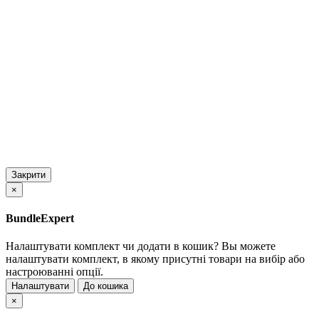
Закрити
×
BundleExpert
Налаштувати комплект чи додати в кошик?
Вы можете
налаштувати комплект, в якому присутні товари на вибір або
настроюванні опції.
Налаштувати
До кошика
×