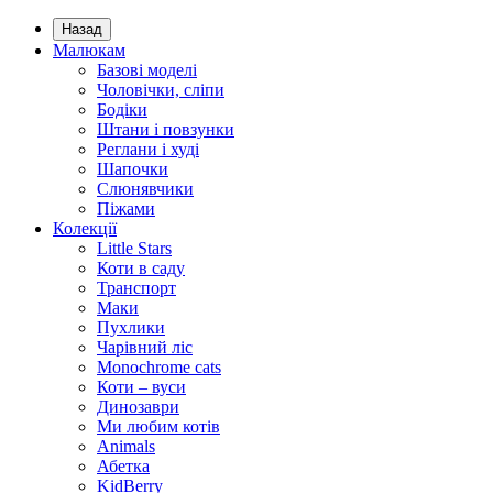
Назад
Малюкам
Базові моделі
Чоловічки, сліпи
Бодіки
Штани і повзунки
Реглани і худі
Шапочки
Слюнявчики
Піжами
Колекції
Little Stars
Коти в саду
Транспорт
Маки
Пухлики
Чарівний ліс
Monochrome cats
Коти – вуси
Динозаври
Ми любим котів
Animals
Абетка
KidBerry