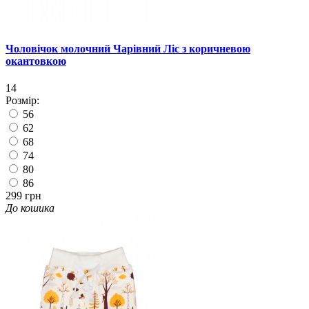
Чоловічок молочний Чарівний Ліс з коричневою
окантовкою
14
Розмір:
56
62
68
74
80
86
299 грн
До кошика