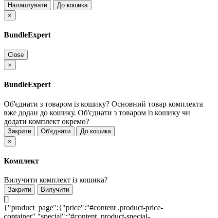
Налаштувати
До кошика
×
BundleExpert
Close
×
BundleExpert
Об'єднати з товаром із кошику?
Основний товар комплекта
вже додан до кошику. Об'єднати з товаром із кошику чи
додати комплект окремо?
Закрити
Об'єднати
До кошика
×
Комплект
Вилучити комплект із кошика?
Закрити
Вилучити
[]
{"product_page":{"price":"#content .product-price-
container","special":"#content .product-special-