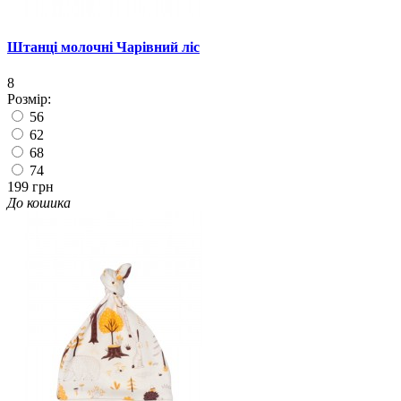
Штанці молочні Чарівний ліс
8
Розмір:
56
62
68
74
199 грн
До кошика