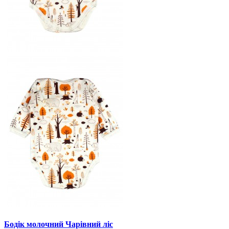
Бодік молочний Чарівний ліс