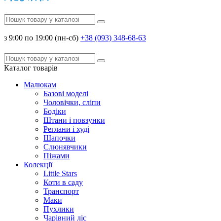
з 9:00 по 19:00 (пн-сб)
+38 (093) 348-68-63
Каталог
товарів
Малюкам
Базові моделі
Чоловічки, сліпи
Бодіки
Штани і повзунки
Реглани і худі
Шапочки
Слюнявчики
Піжами
Колекції
Little Stars
Коти в саду
Транспорт
Маки
Пухлики
Чарівний ліс