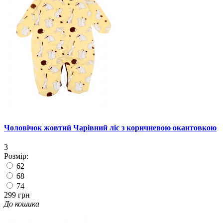
Чоловічок жовтий Чарівний ліс з коричневою окантовкою
3
Розмір:
62
68
74
299 грн
До кошика