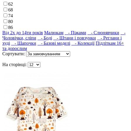
62
68
74
80
86
Від 2х до 14ти років
Малюкам
- Піжами
- Слюнявчики
-
Чоловічки, сліпи
- Боді
- Штани і повзунки
- Реглани і
худі
- Шапочки
- Базові моделі
- Колекції
Підліткам 16+
та дорослим
Сортувати:
На сторінці: