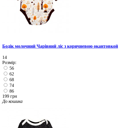
Бодік молочний Чарівний ліс з коричневою окантовкой
14
Розмір:
56
62
68
74
86
199 грн
До кошика