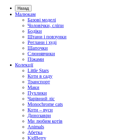
Назад
Малюкам
Базові моделі
Чоловічки, сліпи
Бодіки
Штани і повзунки
Реглани і худі
Шапочки
Слюнявчики
Піжами
Колекції
Little Stars
Коти в саду
Транспорт
Маки
Пухлики
Чарівний ліс
Monochrome cats
Коти – вуси
Динозаври
Ми любим котів
Animals
Абетка
KidBerry