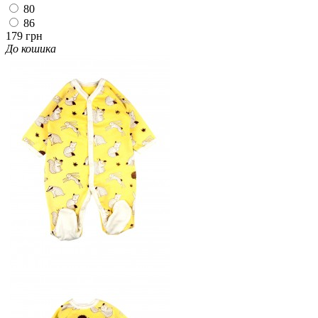
80
86
179 грн
До кошика