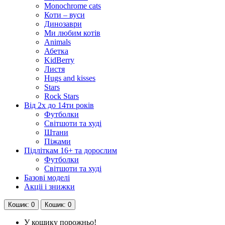
Monochrome cats
Коти – вуси
Динозаври
Ми любим котів
Animals
Абетка
KidBerry
Листя
Hugs and kisses
Stars
Rock Stars
Від 2х до 14ти років
Футболки
Світшоти та худі
Штани
Піжами
Підліткам 16+ та дорослим
Футболки
Світшоти та худі
Базові моделі
Акціі і знижки
Кошик
: 0
Кошик
: 0
У кошику порожньо!