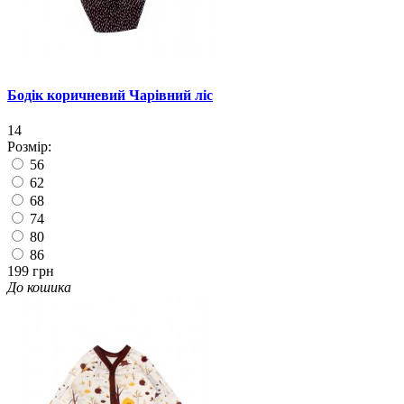
Бодік коричневий Чарівний ліс
14
Розмір:
56
62
68
74
80
86
199 грн
До кошика