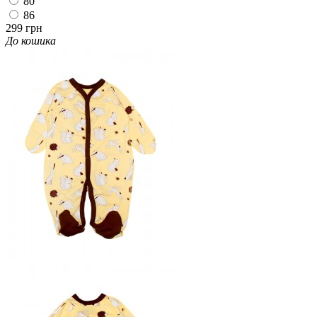
80
86
299 грн
До кошика