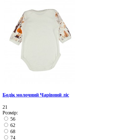
Бодік молочний Чарівний ліс
21
Розмір:
56
62
68
74