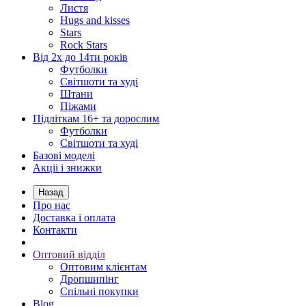
Листя
Hugs and kisses
Stars
Rock Stars
Від 2х до 14ти років
Футболки
Світшоти та худі
Штани
Піжами
Підліткам 16+ та дорослим
Футболки
Світшоти та худі
Базові моделі
Акціі і знижки
Назад
Про нас
Доставка і оплата
Контакти
Оптовий відділ
Оптовим клієнтам
Дропшипінг
Спільні покупки
Blog