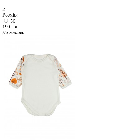
2
Розмір:
56
199 грн
До кошика