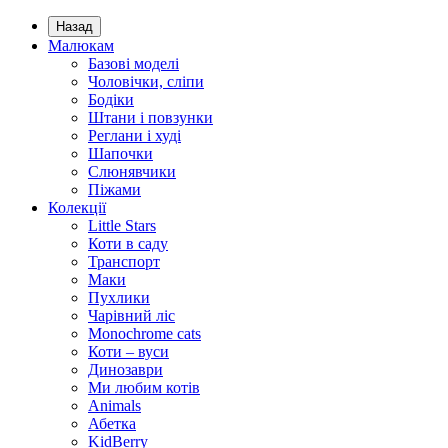
Назад
Малюкам
Базові моделі
Чоловічки, сліпи
Бодіки
Штани і повзунки
Реглани і худі
Шапочки
Слюнявчики
Піжами
Колекції
Little Stars
Коти в саду
Транспорт
Маки
Пухлики
Чарівний ліс
Monochrome cats
Коти – вуси
Динозаври
Ми любим котів
Animals
Абетка
KidBerry