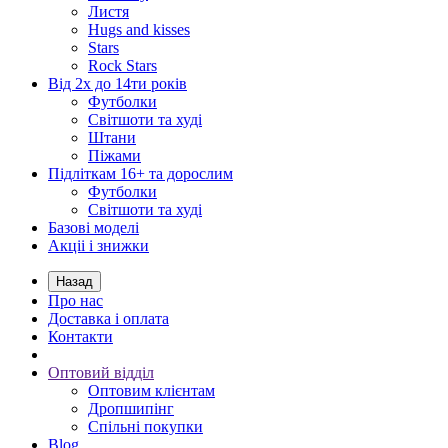
Листя
Hugs and kisses
Stars
Rock Stars
Від 2х до 14ти років
Футболки
Світшоти та худі
Штани
Піжами
Підліткам 16+ та дорослим
Футболки
Світшоти та худі
Базові моделі
Акціі і знижки
Назад
Про нас
Доставка і оплата
Контакти
Оптовий відділ
Оптовим клієнтам
Дропшипінг
Спільні покупки
Blog