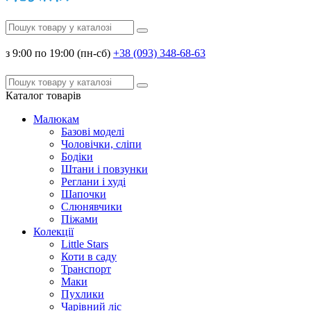
з 9:00 по 19:00 (пн-сб)
+38 (093) 348-68-63
Каталог
товарів
Малюкам
Базові моделі
Чоловічки, сліпи
Бодіки
Штани і повзунки
Реглани і худі
Шапочки
Слюнявчики
Піжами
Колекції
Little Stars
Коти в саду
Транспорт
Маки
Пухлики
Чарівний ліс