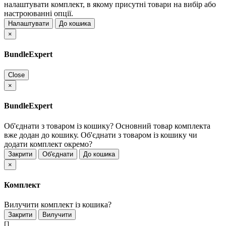
налаштувати комплект, в якому присутні товари на вибір або
настроюванні опції.
Налаштувати
До кошика
×
BundleExpert
Close
×
BundleExpert
Об'єднати з товаром із кошику?
Основний товар комплекта
вже додан до кошику. Об'єднати з товаром із кошику чи
додати комплект окремо?
Закрити
Об'єднати
До кошика
×
Комплект
Вилучити комплект із кошика?
Закрити
Вилучити
[]