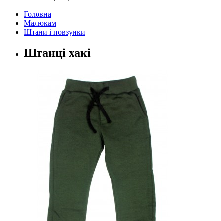
Головна
Малюкам
Штани і повзунки
Штанці хакі