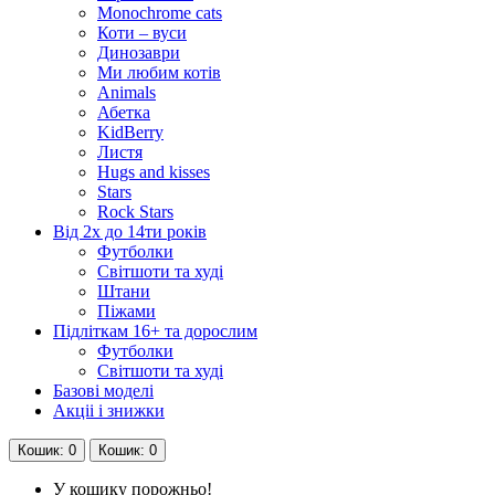
Monochrome cats
Коти – вуси
Динозаври
Ми любим котів
Animals
Абетка
KidBerry
Листя
Hugs and kisses
Stars
Rock Stars
Від 2х до 14ти років
Футболки
Світшоти та худі
Штани
Піжами
Підліткам 16+ та дорослим
Футболки
Світшоти та худі
Базові моделі
Акціі і знижки
Кошик
: 0
Кошик
: 0
У кошику порожньо!