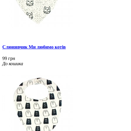
Слюнявчик Ми любимо котів
99 грн
До кошика