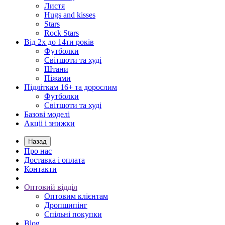
Листя
Hugs and kisses
Stars
Rock Stars
Від 2х до 14ти років
Футболки
Світшоти та худі
Штани
Піжами
Підліткам 16+ та дорослим
Футболки
Світшоти та худі
Базові моделі
Акціі і знижки
Назад
Про нас
Доставка і оплата
Контакти
Оптовий відділ
Оптовим клієнтам
Дропшипінг
Спільні покупки
Blog