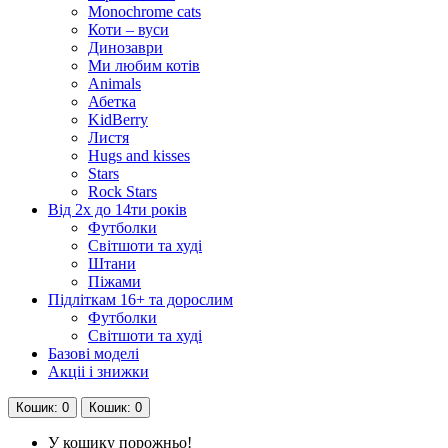
Monochrome cats
Коти – вуси
Динозаври
Ми любим котів
Animals
Абетка
KidBerry
Листя
Hugs and kisses
Stars
Rock Stars
Від 2х до 14ти років
Футболки
Світшоти та худі
Штани
Піжами
Підліткам 16+ та дорослим
Футболки
Світшоти та худі
Базові моделі
Акціі і знижки
Кошик
: 0
Кошик
: 0
У кошику порожньо!