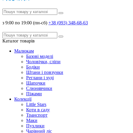
з 9:00 по 19:00 (пн-сб)
+38 (093) 348-68-63
Каталог
товарів
Малюкам
Базові моделі
Чоловічки, сліпи
Бодіки
Штани і повзунки
Реглани і худі
Шапочки
Слюнявчики
Піжами
Колекції
Little Stars
Коти в саду
Транспорт
Маки
Пухлики
Чарівний ліс