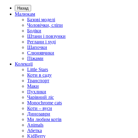
Назад
Малюкам
Базові моделі
Чоловічки, сліпи
Бодіки
Штани і повзунки
Реглани і худі
Шапочки
Слюнявчики
Піжами
Колекції
Little Stars
Коти в саду
Транспорт
Маки
Пухлики
Чарівний ліс
Monochrome cats
Коти – вуси
Динозаври
Ми любим котів
Animals
Абетка
KidBerry