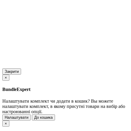
Закрити
×
BundleExpert
Налаштувати комплект чи додати в кошик?
Вы можете
налаштувати комплект, в якому присутні товари на вибір або
настроюванні опції.
Налаштувати
До кошика
×