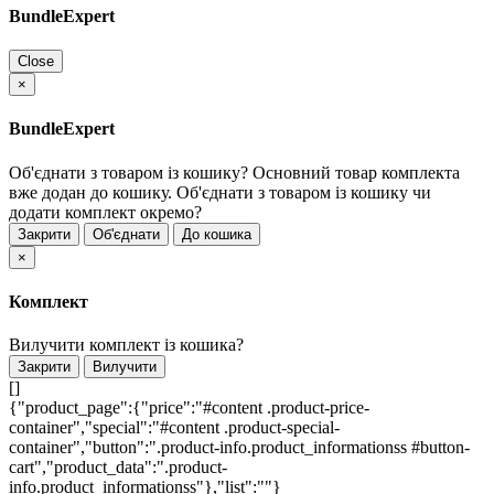
BundleExpert
Close
×
BundleExpert
Об'єднати з товаром із кошику?
Основний товар комплекта
вже додан до кошику. Об'єднати з товаром із кошику чи
додати комплект окремо?
Закрити
Об'єднати
До кошика
×
Комплект
Вилучити комплект із кошика?
Закрити
Вилучити
[]
{"product_page":{"price":"#content .product-price-
container","special":"#content .product-special-
container","button":".product-info.product_informationss #button-
cart","product_data":".product-
info.product_informationss"},"list":""}