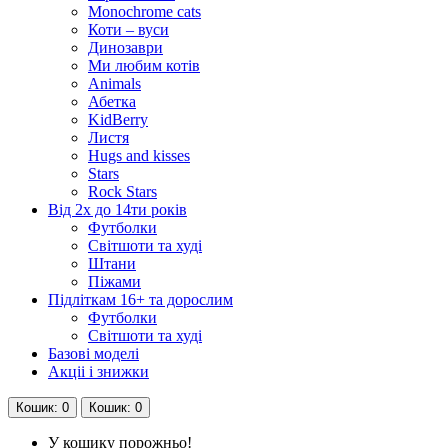
Monochrome cats
Коти – вуси
Динозаври
Ми любим котів
Animals
Абетка
KidBerry
Листя
Hugs and kisses
Stars
Rock Stars
Від 2х до 14ти років
Футболки
Світшоти та худі
Штани
Піжами
Підліткам 16+ та дорослим
Футболки
Світшоти та худі
Базові моделі
Акціі і знижки
Кошик
: 0
Кошик
: 0
У кошику порожньо!