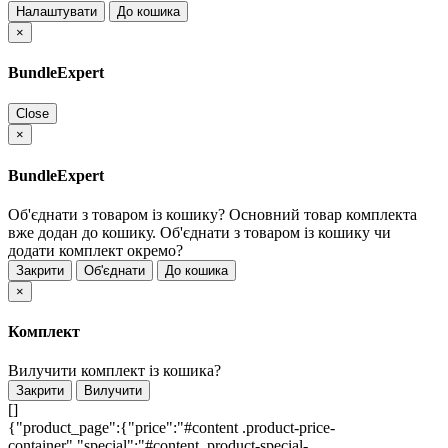
Налаштувати
До кошика
×
BundleExpert
Close
×
BundleExpert
Об'єднати з товаром із кошику?
Основний товар комплекта
вже додан до кошику. Об'єднати з товаром із кошику чи
додати комплект окремо?
Закрити
Об'єднати
До кошика
×
Комплект
Вилучити комплект із кошика?
Закрити
Вилучити
[]
{"product_page":{"price":"#content .product-price-
container","special":"#content .product-special-