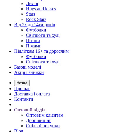
Листя
Hugs and kisses
Stars
Rock Stars
Від 2х до 14ти років
Футболки
Світшоти та худі
Штани
Піжами
Підліткам 16+ та дорослим
Футболки
Світшоти та худі
Базові моделі
Акціі і знижки
Назад
Про нас
Доставка і оплата
Контакти
Оптовий відділ
Оптовим клієнтам
Дропшипінг
Спільні покупки
Blog