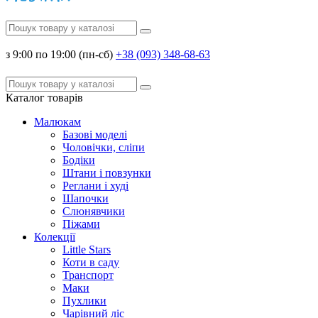
з 9:00 по 19:00 (пн-сб)
+38 (093) 348-68-63
Каталог
товарів
Малюкам
Базові моделі
Чоловічки, сліпи
Бодіки
Штани і повзунки
Реглани і худі
Шапочки
Слюнявчики
Піжами
Колекції
Little Stars
Коти в саду
Транспорт
Маки
Пухлики
Чарівний ліс