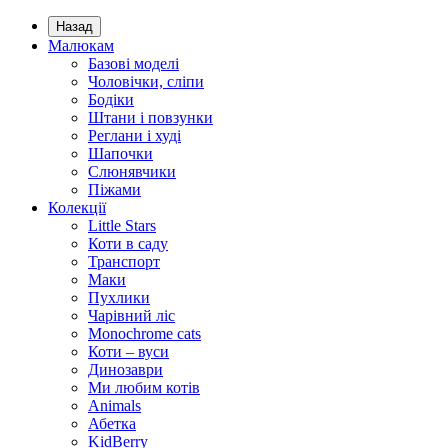
Назад
Малюкам
Базові моделі
Чоловічки, сліпи
Бодіки
Штани і повзунки
Реглани і худі
Шапочки
Слюнявчики
Піжами
Колекції
Little Stars
Коти в саду
Транспорт
Маки
Пухлики
Чарівний ліс
Monochrome cats
Коти – вуси
Динозаври
Ми любим котів
Animals
Абетка
KidBerry