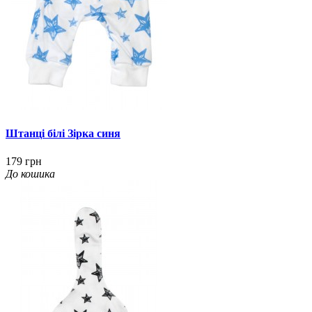
Штанці білі Зірка синя
179 грн
До кошика