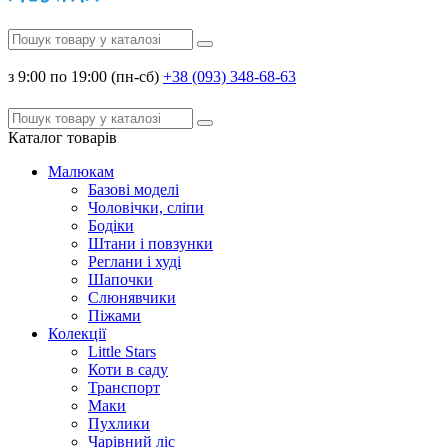
з 9:00 по 19:00 (пн-сб)
+38 (093) 348-68-63
Каталог
товарів
Малюкам
Базові моделі
Чоловічки, сліпи
Бодіки
Штани і повзунки
Реглани і худі
Шапочки
Слюнявчики
Піжами
Колекції
Little Stars
Коти в саду
Транспорт
Маки
Пухлики
Чарівний ліс