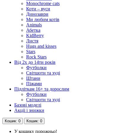
Monochrome cats
Коти – вуси
Динозаври
Ми любим котів
Animals
Абетка
KidBerry
Листя
Hugs and kisses
Stars
Rock Stars
Від 2х до 14ти років
Футболки
Світшоти та худі
Штани
Піжами
Підліткам 16+ та дорослим
Футболки
Світшоти та худі
Базові моделі
Акціі і знижки
Кошик
: 0
Кошик
: 0
У кошику порожньо!