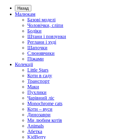
Назад
Малюкам
Базові моделі
Чоловічки, сліпи
Бодіки
Штани і повзунки
Реглани і худі
Шапочки
Слюнявчики
Піжами
Колекції
Little Stars
Коти в саду
Транспорт
Маки
Пухлики
Чарівний ліс
Monochrome cats
Коти – вуси
Динозаври
Ми любим котів
Animals
Абетка
KidBerry