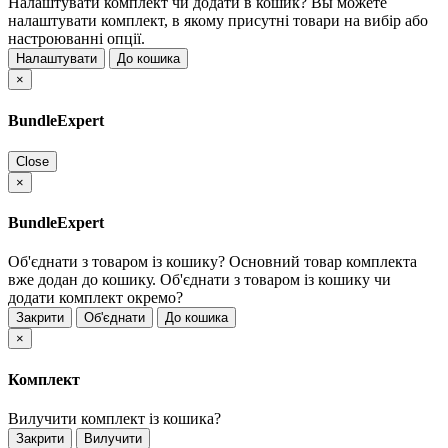
Налаштувати комплект чи додати в кошик?
Вы можете
налаштувати комплект, в якому присутні товари на вибір або
настроюванні опції.
Налаштувати
До кошика
×
BundleExpert
Close
×
BundleExpert
Об'єднати з товаром із кошику?
Основний товар комплекта
вже додан до кошику. Об'єднати з товаром із кошику чи
додати комплект окремо?
Закрити
Об'єднати
До кошика
×
Комплект
Вилучити комплект із кошика?
Закрити
Вилучити