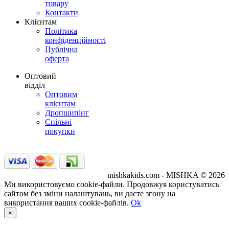
товару
Контакти
Клієнтам
Політика
конфіденційності
Публічна
оферта
Оптовий
відділ
Оптовим
клієнтам
Дропшипінг
Спільні
покупки
mishkakids.com - MISHKA © 2026
Ми використовуємо cookie-файли. Продовжуя користуватись
сайтом без зміни налаштувань, ви даєте згону на
використання ваших cookie-файлів.
Ok
×