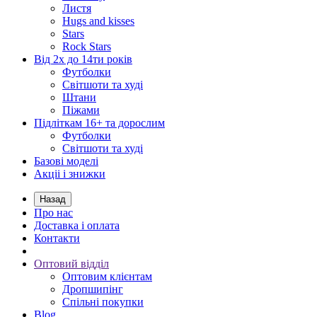
Листя
Hugs and kisses
Stars
Rock Stars
Від 2х до 14ти років
Футболки
Світшоти та худі
Штани
Піжами
Підліткам 16+ та дорослим
Футболки
Світшоти та худі
Базові моделі
Акціі і знижки
Назад
Про нас
Доставка і оплата
Контакти
Оптовий відділ
Оптовим клієнтам
Дропшипінг
Спільні покупки
Blog