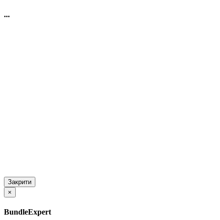
...
Закрити
×
BundleExpert