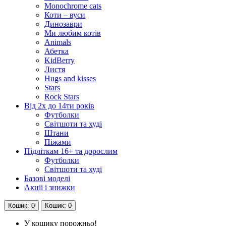
Monochrome cats
Коти – вуси
Динозаври
Ми любим котів
Animals
Абетка
KidBerry
Листя
Hugs and kisses
Stars
Rock Stars
Від 2х до 14ти років
Футболки
Світшоти та худі
Штани
Піжами
Підліткам 16+ та дорослим
Футболки
Світшоти та худі
Базові моделі
Акціі і знижки
Кошик
: 0
Кошик
: 0
У кошику порожньо!