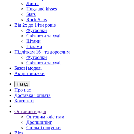
Листя
Hugs and kisses
Stars
Rock Stars
Від 2х до 14ти років
Футболки
Світшоти та худі
Штани
Піжами
Підліткам 16+ та дорослим
Футболки
Світшоти та худі
Базові моделі
Акціі і знижки
Назад
Про нас
Доставка і оплата
Контакти
Оптовий відділ
Оптовим клієнтам
Дропшипінг
Спільні покупки
Blog