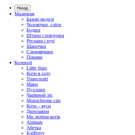
Назад
Малюкам
Базові моделі
Чоловічки, сліпи
Бодіки
Штани і повзунки
Реглани і худі
Шапочки
Слюнявчики
Піжами
Колекції
Little Stars
Коти в саду
Транспорт
Маки
Пухлики
Чарівний ліс
Monochrome cats
Коти – вуси
Динозаври
Ми любим котів
Animals
Абетка
KidBerry