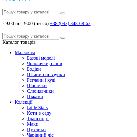
з 9:00 по 19:00 (пн-сб)
+38 (093) 348-68-63
Каталог
товарів
Малюкам
Базові моделі
Чоловічки, сліпи
Бодіки
Штани і повзунки
Реглани і худі
Шапочки
Слюнявчики
Піжами
Колекції
Little Stars
Коти в саду
Транспорт
Маки
Пухлики
Чарівний ліс