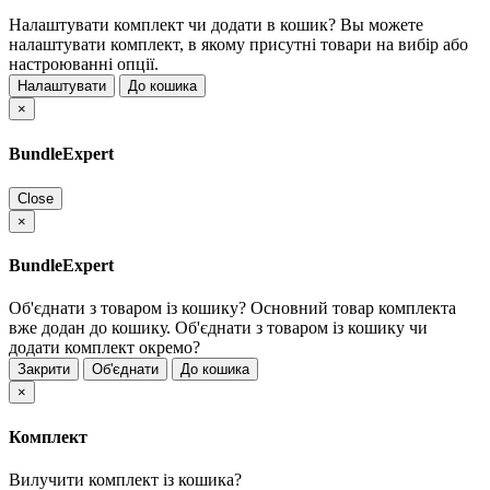
Налаштувати комплект чи додати в кошик?
Вы можете
налаштувати комплект, в якому присутні товари на вибір або
настроюванні опції.
Налаштувати
До кошика
×
BundleExpert
Close
×
BundleExpert
Об'єднати з товаром із кошику?
Основний товар комплекта
вже додан до кошику. Об'єднати з товаром із кошику чи
додати комплект окремо?
Закрити
Об'єднати
До кошика
×
Комплект
Вилучити комплект із кошика?