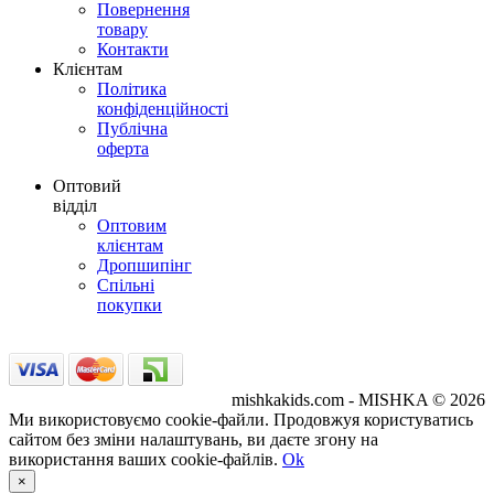
Повернення
товару
Контакти
Клієнтам
Політика
конфіденційності
Публічна
оферта
Оптовий
відділ
Оптовим
клієнтам
Дропшипінг
Спільні
покупки
mishkakids.com - MISHKA © 2026
Ми використовуємо cookie-файли. Продовжуя користуватись
сайтом без зміни налаштувань, ви даєте згону на
використання ваших cookie-файлів.
Ok
×