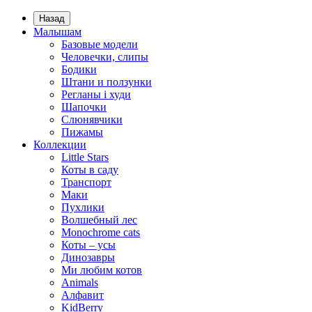
Назад
Малышам
Базовые модели
Человечки, слипы
Бодики
Штани и ползунки
Регланы і худи
Шапочки
Слюнявчики
Пижамы
Коллекции
Little Stars
Коты в саду
Транспорт
Маки
Пухлики
Волшебный лес
Monochrome cats
Коты – усы
Динозавры
Ми любим котов
Animals
Алфавит
KidBerry