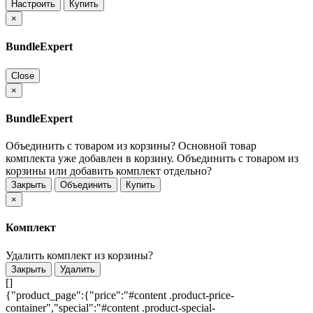
Настроить
Купить
×
BundleExpert
Close
×
BundleExpert
Объединить с товаром из корзины?
Основной товар
комплекта уже добавлен в корзину. Объединить с товаром из
корзины или добавить комплект отдельно?
Закрыть
Объединить
Купить
×
Комплект
Удалить комплект из корзины?
Закрыть
Удалить
[]
{"product_page":{"price":"#content .product-price-
container","special":"#content .product-special-