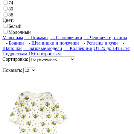
74
80
86
Цвет:
Белый
Молочный
Малышам
- Пижамы
- Слюнявчики
- Человечки, слипы
- Бодики
- Штанишки и ползунки
- Регланы и худи
-
Шапочки
- Базовые модели
- Коллекции
От 2х до 14ти лет
Подросткам 16+ и взрослым
Сортировка:
Показать: