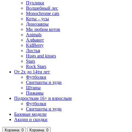
Пухлики
Волшебный лес
Monochrome cats
Коты – усы
Динозавры
Ми любим котов
Animals
Алфавит
KidBerry
Листья
Hugs and kisses
Stars
Rock Stars
От 2х до 14ти лет
Футболки
Свитшоты и худи
Штаны
Пижамы
Подросткам 16+ и взрослым
Футболки
Свитшоты и худи
Базовые модели
Акции и скидки
Корзина
: 0
Корзина
: 0