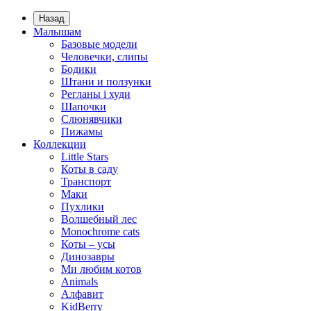
Назад
Малышам
Базовые модели
Человечки, слипы
Бодики
Штани и ползунки
Регланы і худи
Шапочки
Слюнявчики
Пижамы
Коллекции
Little Stars
Коты в саду
Транспорт
Маки
Пухлики
Волшебный лес
Monochrome cats
Коты – усы
Динозавры
Ми любим котов
Animals
Алфавит
KidBerry