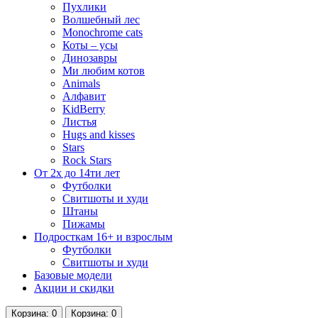
Пухлики
Волшебный лес
Monochrome cats
Коты – усы
Динозавры
Ми любим котов
Animals
Алфавит
KidBerry
Листья
Hugs and kisses
Stars
Rock Stars
От 2х до 14ти лет
Футболки
Свитшоты и худи
Штаны
Пижамы
Подросткам 16+ и взрослым
Футболки
Свитшоты и худи
Базовые модели
Акции и скидки
Корзина
: 0
Корзина
: 0