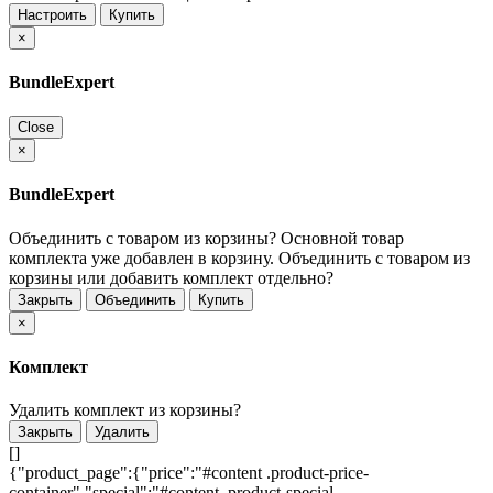
Настроить
Купить
×
BundleExpert
Close
×
BundleExpert
Объединить с товаром из корзины?
Основной товар
комплекта уже добавлен в корзину. Объединить с товаром из
корзины или добавить комплект отдельно?
Закрыть
Объединить
Купить
×
Комплект
Удалить комплект из корзины?
Закрыть
Удалить
[]
{"product_page":{"price":"#content .product-price-
container","special":"#content .product-special-